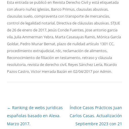
Esta entrada se publicó en
Revista Derecho Civil
y está etiquetada
con
alvaro nuñez iglesias
,
Banco Primus
,
clausulas abusivas
,
clausulas suelo
,
compraventa con transporte de mercancías
,
control de legalidad notarial
,
Directiva de cláusulas abusivas. STJUE
de 26 de enero de 2017
,
Jesús Conde Fuentes
,
jose antonio garcia
vila
,
Julia Ammerman Yebra
,
Marta Casasayas Ramis
,
Mónica García
Goldar
,
Pedro Munar Bernat
,
plazo de nulidad artículo 1301 CC
,
procedimiento extrajudicial
,
rdc
,
reclamación de alimentos
,
Reconocimiento de filiación en testamento
,
retraso y cláusula
resolutoria
,
revista de derecho civil
,
Reyes Sánchez Lería
,
Ricardo
Pazos Castro
,
Victor Herrada Bazán
en
02/04/2017
por
Admin
.
Navegación
←
Ranking de webs jurídicas
Índice Casos Prácticos Juan
de
españolas basado en Alexa.
Carlos Casas. Actualización
entradas
Marzo 2017.
Septiembre 2023 con 21