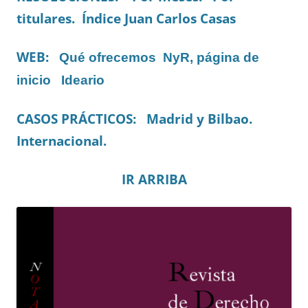
titulares. Índice Juan Carlos Casas
WEB:
Qué ofrecemos NyR, página de
inicio
Ideario
CASOS PRÁCTICOS: Madrid y Bilbao.
Internacional.
IR ARRIBA