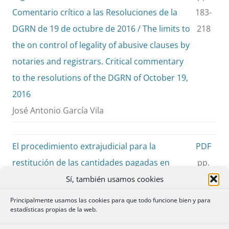
Comentario crítico a las Resoluciones de la
183-
DGRN de 19 de octubre de 2016 / The limits to
218
the on control of legality of abusive clauses by
notaries and registrars. Critical commentary
to the resolutions of the DGRN of October 19,
2016
José Antonio García Vila
El procedimiento extrajudicial para la
PDF
restitución de las cantidades pagadas en
pp.
aplicación de las cláusulas suelo / The
219-
Sí, también usamos cookies
extrajudicial procedure to claim amounts
233
Principalmente usamos las cookies para que todo funcione bien y para
estadísticas propias de la web.
unduly paid in application of the ground
clauses