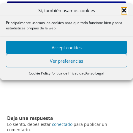
Sí, también usamos cookies
Principalmente usamos las cookies para que todo funcione bien y para
estadísticas propias de la web.
Accept cookies
Ver preferencias
Cookie Policy
Política de Privacidad
Aviso Legal
Monasterio de La Rábida (Huelva). Por Miguel Ángel «fotógrafo».
Deja una respuesta
Lo siento, debes estar
conectado
para publicar un
comentario.