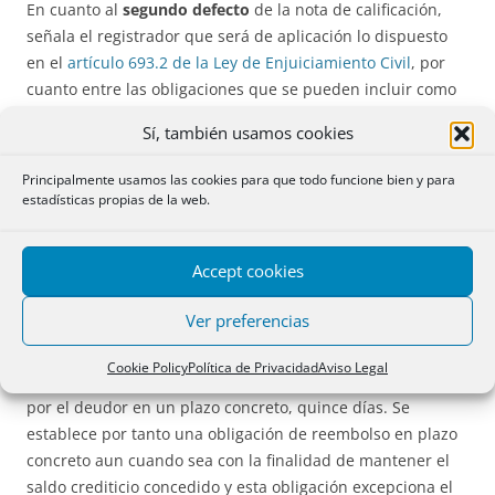
En cuanto al
segundo defecto
de la nota de calificación,
señala el registrador que será de aplicación lo dispuesto
en el
artículo 693.2 de la Ley de Enjuiciamiento Civil
, por
cuanto entre las obligaciones que se pueden incluir como
partidas de cargo, figuran los débitos procedentes de
Sí, también usamos cookies
cualquier operación de préstamo, cualquiera que sea la
forma que se han instrumentado.
Principalmente usamos las cookies para que todo funcione bien y para
estadísticas propias de la web.
Señala el recurrente que estamos ante una relación
jurídica de hipoteca de máximo en el que no se prevén
Accept cookies
plazos ni cuotas, sean mensuales o no.
Ver preferencias
La
DGRN
también confirma aquí la calificación registral.
Señala que “De la operativa de la cuenta se deriva que las
Cookie Policy
Política de Privacidad
Aviso Legal
disposiciones del crédito concedido deben reintegrarse
por el deudor en un plazo concreto, quince días. Se
establece por tanto una obligación de reembolso en plazo
concreto aun cuando sea con la finalidad de mantener el
saldo crediticio concedido y esta obligación excepciona el