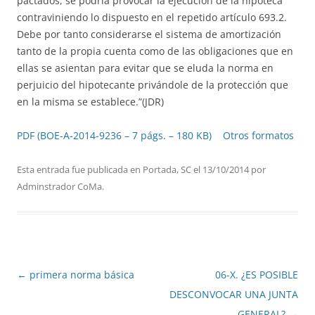
pactados, se podría provocar la ejecución de la hipoteca
contraviniendo lo dispuesto en el repetido artículo 693.2.
Debe por tanto considerarse el sistema de amortización
tanto de la propia cuenta como de las obligaciones que en
ellas se asientan para evitar que se eluda la norma en
perjuicio del hipotecante privándole de la protección que
en la misma se establece.”(JDR)
PDF (BOE-A-2014-9236 – 7 págs. – 180 KB)
Otros formatos
Esta entrada fue publicada en
Portada
,
SC
el
13/10/2014
por
Adminstrador CoMa
.
Navegación
←
primera norma básica
06-X. ¿ES POSIBLE
de
DESCONVOCAR UNA JUNTA
entradas
GENERAL?
→