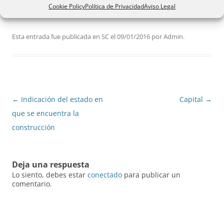
Cookie Policy
Política de Privacidad
Aviso Legal
Esta entrada fue publicada en
SC
el
09/01/2016
por
Admin
.
Navegación
←
Indicación del estado en
Capital
→
de
que se encuentra la
entradas
construcción
Deja una respuesta
Lo siento, debes estar
conectado
para publicar un
comentario.