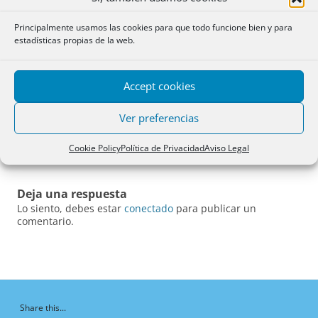
Esta entrada fue publicada en
SC
el
27/04/2015
por
Admin
.
Principalmente usamos las cookies para que todo funcione bien y para
estadísticas propias de la web.
Accept cookies
Navegación
←
Tesauro Resoluciones
Suspensión cautelar de la
Ver preferencias
de
Propiedad Índice Juan Carlos
Instrucción sobre
entradas
Casas.
Legalización de Libros.
→
Cookie Policy
Política de Privacidad
Aviso Legal
Deja una respuesta
Lo siento, debes estar
conectado
para publicar un
comentario.
Share this...