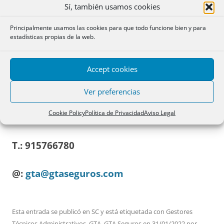
Aseguradores,
Sí, también usamos cookies
Correduría de Seguros
Principalmente usamos las cookies para que todo funcione bien y para
estadísticas propias de la web.
S.A.
Accept cookies
Paseo de la Habana, 200 1º Dcha
Ver preferencias
Cookie Policy
Política de Privacidad
Aviso Legal
28036 MADRID
T.:
915766780
@:
gta@gtaseguros.com
Esta entrada se publicó en
SC
y está etiquetada con
Gestores
Técnicos Administrativos
,
GTA
,
GTA Seguros
en
31/01/2022
por