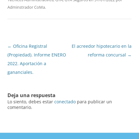
Adminstrador CoMa
.
Navegación
←
Oficina Registral
El acreedor hipotecario en la
de
(Propiedad). Informe ENERO
reforma concursal
→
entradas
2022. Aportación a
gananciales.
Deja una respuesta
Lo siento, debes estar
conectado
para publicar un
comentario.