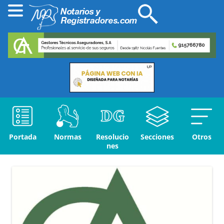
Portada
Normas
Resolucio
Secciones
Otros
nes