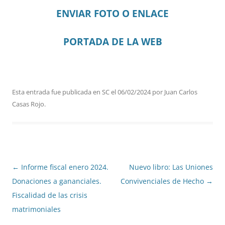
ENVIAR FOTO O ENLACE
PORTADA DE LA WEB
Esta entrada fue publicada en
SC
el
06/02/2024
por
Juan Carlos
Casas Rojo
.
Navegación
←
Informe fiscal enero 2024.
Nuevo libro: Las Uniones
de
Donaciones a gananciales.
Convivenciales de Hecho
→
entradas
Fiscalidad de las crisis
matrimoniales