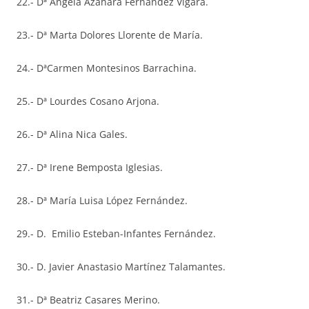
22.- Dª Ángela Azahara Fernández Vigara.
23.- Dª Marta Dolores Llorente de María.
24.- DªCarmen Montesinos Barrachina.
25.- Dª Lourdes Cosano Arjona.
26.- Dª Alina Nica Gales.
27.- Dª Irene Bemposta Iglesias.
28.- Dª María Luisa López Fernández.
29.- D. Emilio Esteban-Infantes Fernández.
30.- D. Javier Anastasio Martínez Talamantes.
31.- Dª Beatriz Casares Merino.