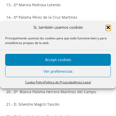
13.- Dª Marina Pedrosa Lorente.
14.- Dª Paloma Pérez de la Cruz Martínez.
Sí, también usamos cookies
15.- Dª Sofía María Romero Rodríguez.
Principalmente usamos las cookies para que todo funcione bien y para
16.- Dª Esperanza Rodríguez Vega.
estadísticas propias de la web.
17.- Dª Rosa de los Llanos Rodríguez Espín.
Accept cookies
18.- Dª Naiara Recatalá Montoliu.
Ver preferencias
19.- Dª Sara Rodríguez Vega.
Cookie Policy
Política de Privacidad
Aviso Legal
20.- Dª Blanca Paloma Herrera Martínez del Campo.
21.- D. Silvestre Magriz Tascón.