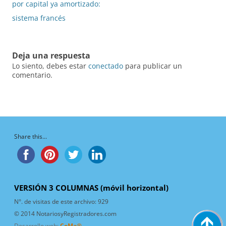
de
por capital ya amortizado:
entradas
sistema francés
Deja una respuesta
Lo siento, debes estar
conectado
para publicar un
comentario.
Share this...
VERSIÓN 3 COLUMNAS (móvil horizontal)
N°. de visitas de este archivo:
929
© 2014 NotariosyRegistradores.com
Desarrollo web:
CoMa®