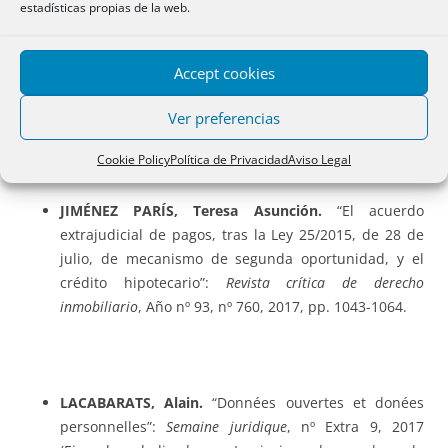
estadísticas propias de la web.
JORDÀ CAPITÁN, Eva.
“El incumplimiento del deber
de información en los productos alimenticios:
productos defectuosos y falta de conformidad con el
Accept cookies
contrato”:
Revista de derecho agrario y alimentario
, Año
nº 33, nº 70, 2017, pp. 97-130.
Ver preferencias
Cookie Policy
Política de Privacidad
Aviso Legal
JIMÉNEZ PARÍS, Teresa Asunción.
“El acuerdo
extrajudicial de pagos, tras la Ley 25/2015, de 28 de
julio, de mecanismo de segunda oportunidad, y el
crédito hipotecario”:
Revista crítica de derecho
inmobiliario
, Año nº 93, nº 760, 2017, pp. 1043-1064.
LACABARATS, Alain.
“Données ouvertes et donées
personnelles”:
Semaine juridique
, nº Extra 9, 2017