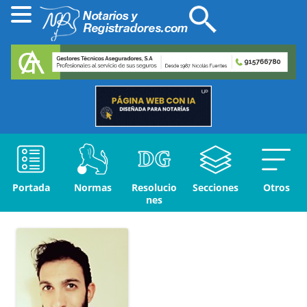
Portada
Normas
Resolucio
Secciones
Otros
nes