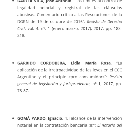
GARCÍA VILA, José Antonio.
“Los límites al control de
legalidad notarial y registral de las cláusulas
abusivas. Comentario crítico a las Resoluciones de la
DGRN de 19 de octubre de 2016”:
Revista de Derecho
Civil
, vol. 4, nº. 1 (enero-marzo, 2017), 2017, pp. 183-
218.
GARRIDO CORDOBERA, Lidia María Rosa.
“La
aplicación de la irretroactividad de las leyes en el CCC
Argentino y el principio «pro consumidor»”:
Revista
general de legislación y jurisprudencia
, nº 1, 2017, pp.
73-87.
GOMÁ PARDO, Ignacio.
“El alcance de la intervención
notarial en la contratación bancaria (II)”:
El notario del