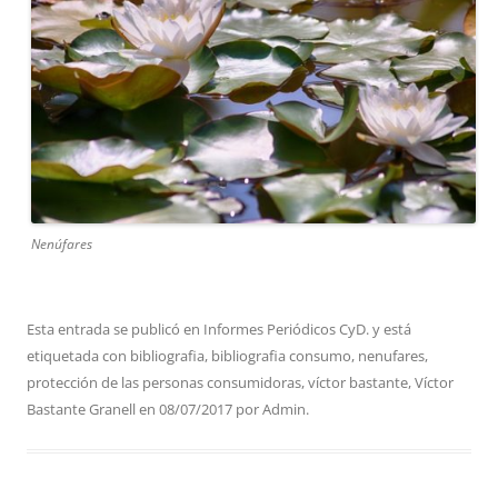
Nenúfares
Esta entrada se publicó en
Informes Periódicos CyD.
y está
etiquetada con
bibliografia
,
bibliografia consumo
,
nenufares
,
protección de las personas consumidoras
,
víctor bastante
,
Víctor
Bastante Granell
en
08/07/2017
por
Admin
.