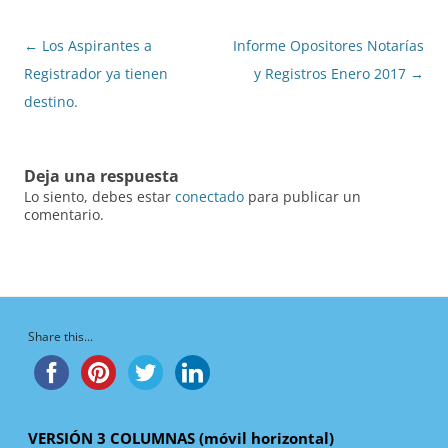
Navegación
←
Los Aspirantes a
Informe Opositores Notarías
de
Registrador ya tienen
y Registros Enero 2017
→
entradas
destino.
Deja una respuesta
Lo siento, debes estar
conectado
para publicar un
comentario.
Share this...
VERSIÓN 3 COLUMNAS (móvil horizontal)