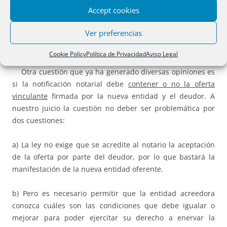
Accept cookies
verifica por correo puede no existir certeza inmediata
sobre si la notificación ha llegado o no a su destinatario, o
Ver preferencias
de cuándo la ha recibido. Y no hay que olvidar que
estamos ante plazos muy breves.
Cookie Policy
Política de Privacidad
Aviso Legal
Otra cuestión que ya ha generado diversas opiniones es
si la notificación notarial debe
contener o no la oferta
vinculante
firmada por la nueva entidad y el deudor. A
nuestro juicio la cuestión no deber ser problemática por
dos cuestiones:
a) La ley no exige que se acredite al notario la aceptación
de la oferta por parte del deudor, por lo que bastará la
manifestación de la nueva entidad oferente.
b) Pero es necesario permitir que la entidad acreedora
conozca cuáles son las condiciones que debe igualar o
mejorar para poder ejercitar su derecho a enervar la