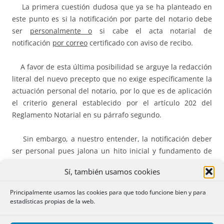
La primera cuestión dudosa que ya se ha planteado en
este punto es si la notificación por parte del notario debe
ser
personalmente o
si cabe el acta notarial de
notificación
por correo
certificado con aviso de recibo.
A favor de esta última posibilidad se arguye la redacción
literal del nuevo precepto que no exige específicamente la
actuación personal del notario, por lo que es de aplicación
el criterio general establecido por el artículo 202 del
Reglamento Notarial en su párrafo segundo.
Sin embargo, a nuestro entender, la notificación deber
ser personal pues jalona un hito inicial y fundamento de
todo el procedimiento, cual es el cómputo inicial de los
Sí, también usamos cookies
plazos de siete y quince días para la entrega de la
certificación del débito y del ejercicio del derecho a
Principalmente usamos las cookies para que todo funcione bien y para
enervar la subrogación por parte de la entidad acreedora.
estadísticas propias de la web.
Y nos inclinamos por esta opción aunque sólo sea por
meras razones de índole práctica pues si la notificación se