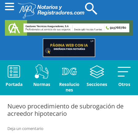
Portada
Normas
Resolucio
Secciones
Otros
nes
Nuevo procedimiento de subrogación de
acreedor hipotecario
Deja un comentario