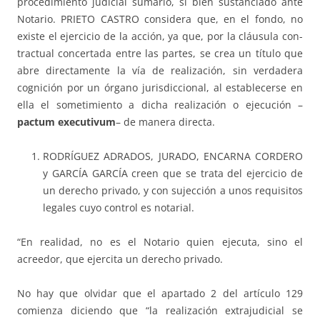
procedi­miento ju­dicial sumario, si bien sustanciado ante
Notario. PRIETO CAS­TRO con­sidera que, en el fondo, no
existe el ejercicio de la acción, ya que, por la cláusula con­­
tractual concertada entre las partes, se crea un título que
abre directamente la vía de realización, sin verdadera
cognición por un ór­gano jurisdiccional, al establecerse en
ella el sometimiento a dicha rea­li­zación o ejecución –
pactum executivum
– de manera directa.
RODRÍGUEZ ADRADOS, JURADO, ENCARNA CORDERO
y GAR­­­­­­­­­CÍA GAR­CÍA creen que se trata del ejercicio de
un derecho pri­va­do, y con su­jec­ción a unos requisitos
legales cuyo control es notarial.
“En realidad, no es el Notario quien ejecuta, sino el
acreedor, que ejer­cita un derecho privado.
No hay que olvidar que el apartado 2 del artículo 129
comienza di­cien­do que “la realización extra­ju­dicial se