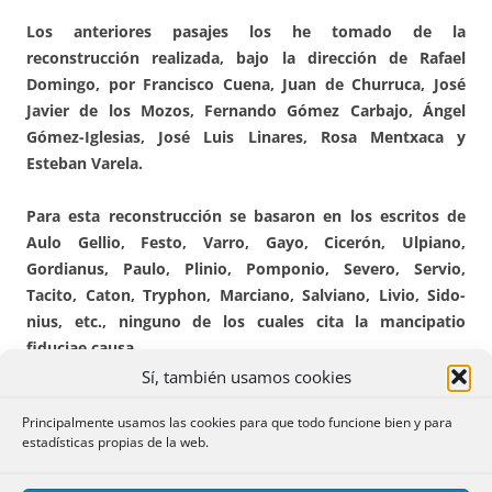
Los anteriores pasajes los he tomado de la
reconstrucción realizada, ba­jo la dirección de Rafael
Domingo, por Francisco Cuena, Juan de Chu­rruca, José
Javier de los Mozos, Fernando Gómez Carbajo, Ángel
Gómez-Iglesias, José Luis Linares, Rosa Mentxaca y
Esteban Varela.
Para esta reconstrucción se basaron en los escritos de
Aulo Gellio, Fes­to, Varro, Gayo, Cicerón, Ulpiano,
Gordianus, Paulo, Plinio, Pom­po­nio, Sev­ero, Servio,
Tacito, Caton, Tryphon, Marciano, Salviano, Livio, Si­do­
nius, etc., ninguno de los cuales cita la mancipatio
fiduciae causa.
Sí, también usamos cookies
Principalmente usamos las cookies para que todo funcione bien y para
estadísticas propias de la web.
2. La efectividad del crédito