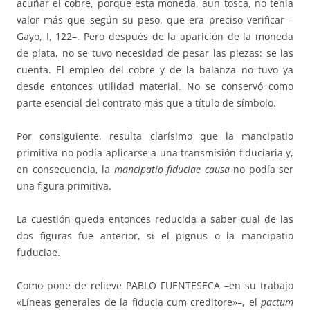
acuñar el cobre, porque esta moneda, aun tosca, no tenía
valor más que según su peso, que era preciso verificar –
Gayo, I, 122–. Pero después de la aparición de la moneda
de plata, no se tuvo necesidad de pesar las piezas: se las
cuenta. El empleo del cobre y de la balanza no tuvo ya
desde entonces utilidad material. No se conservó como
parte esencial del contrato más que a título de símbolo.
Por consiguiente, resulta clarísimo que la mancipatio
primitiva no po­día aplicarse a una transmisión fiduciaria y,
en consecuencia, la
manci­pa­tio fiduciae
causa
no podía ser
una figura primitiva.
La cuestión queda entonces reducida a saber cual de las
dos figuras fue anterior, si el pignus o la mancipatio
fuduciae.
Como pone de relieve PABLO FUENTESECA –en su trabajo
«Líneas ge­nerales de la fiducia cum creditore»–, el
pactum