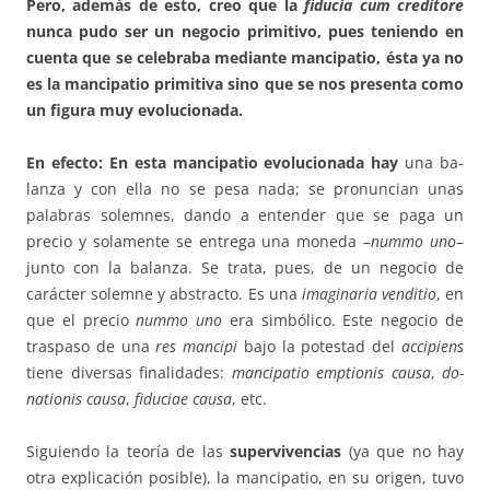
Pero, además de esto, creo que la
fiducia cum creditore
nunca pudo ser un negocio primitivo, pues teniendo en
cuenta que se celebraba mediante mancipatio, ésta ya no
es la mancipatio primitiva sino que se nos presenta como
un figura muy evolucionada.
En efecto: En esta mancipatio evolucionada hay
una ba­
lanza y con ella no se pesa nada; se pronuncian unas
palabras solemnes, dando a entender que se paga un
precio y sola­mente se entrega una moneda –
nummo uno
–
junto con la balanza. Se tra­ta, pues, de un negocio de
carácter solemne y abstracto. Es una
imagi­naria venditio
, en
que el precio
nummo uno
era simbólico. Este negocio de
traspaso de una
res mancipi
bajo la potestad del
accipiens
tiene diversas finalidades:
mancipatio emptionis causa
,
do­
nationis causa
,
fidu­ciae causa
, etc.
Siguiendo la teoría de las
supervivencias
(ya que no hay
otra expli­ca­ción posible), la mancipatio, en su origen, tuvo