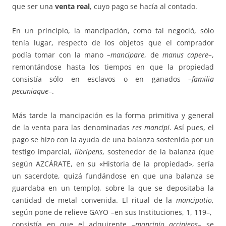
que ser una
venta
real
, cuyo pago se hacía al contado.
En un principio, la mancipación, como tal negoció, sólo
tenía lugar, res­­pecto de los objetos que el comprador
podía tomar con la mano
–
man­ci­pare
, de
manus capere–
,
remontándose hasta los tiempos en que la pro­pie­dad
consistía sólo en esclavos o en ganados
–
familia
pecuniaque–
.
Más tarde la mancipación es la forma primitiva y general
de la venta para las denominadas
res mancipi
. Así pues, el
pago se hizo con la ayuda de una balanza sostenida por un
testigo imparcial,
libri­pens
, sostenedor de la ba­lanza (que
según AZCÁRATE, en su «Historia de la propiedad», sería
un sacerdote, quizá fundándose en que una balanza se
guardaba en un templo), sobre la que se depositaba la
cantidad de metal convenida. El ri­tual de la
mancipatio
,
según pone de relieve GAYO –en sus Instituciones, 1, 119–,
consistía en que el ad­qui­rente
–mancipio accipiens–
se