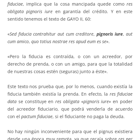
fiduciae
, implica que la cosa mancipada quede como
res
obligata pignoris iure
en garantía del crédito. Y en este
sentido tenemos el texto de GAYO II, 60:
«
Sed fiducia contrahitur aut cum creditore
,
pignoris iure
,
aut
cum
ami­co
,
quo totius nostrae res apud eum es se
».
«Pero la fiducia es contraída, o con un acreedor, por
derecho de pren­da, o con un amigo, para que la totalidad
de nuestras cosas estén (seguras) junto a éste».
Este texto nos prueba que, por lo menos, cuando existía la
fiducia tam­bién existía la prenda. En efecto, la
res fiduciae
data
se constituye en
res obligata
«
pignoris iure
» en poder
del acreedor fiduciario, que podrá ven­derla de acuerdo
con el
pactum fiduciae
, si el fiduciante no paga la deuda.
No hay ningún inconveniente para que el pignus existiera
desde una época muy remota, ya que recaía sobre
res nec