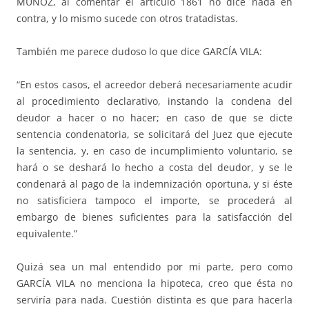
MUÑOZ, al co­mentar el ar­ti­culo 1861 no dice nada en
contra, y lo mismo sucede con otros tra­ta­distas.
También me parece dudoso lo que dice GARCÍA VILA:
“En estos casos, el acreedor deberá necesariamente acudir
al proce­di­mien­to declarativo, instando la condena del
deudor a hacer o no hacer; en caso de que se dicte
sentencia condenatoria, se solicitará del Juez que eje­cu­te
la sentencia, y, en caso de incumplimiento voluntario, se
hará o se des­­­­hará lo hecho a costa del deudor, y se le
condenará al pago de la in­dem­­nización oportuna, y si éste
no satisficiera tampoco el importe, se pro­cederá al
embargo de bienes suficientes para la satisfacción del
equi­va­lente.”
Quizá sea un mal entendido por mi parte, pero como
GARCÍA VILA no men­ciona la hipoteca, creo que ésta no
serviría para na­da. Cuestión dis­tinta es que para hacerla