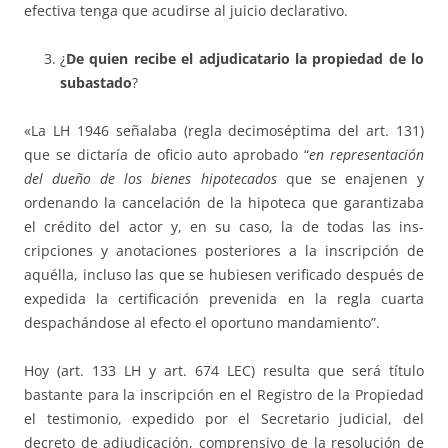
efectiva tenga que acu­dirse al juicio declarati­vo.
¿
De quien recibe el adjudicatario la propiedad de lo
subastado
?
«La LH 1946 señalaba (regla decimoséptima del art. 131)
que se dicta­ría de oficio auto aprobado “
en representación
del dueño de los bie­nes hi­po­tecados
que se enajenen y
ordenando la cancelación de la hi­po­­teca que garantizaba
el crédito del actor y, en su caso, la de todas las ins­­
cripciones y anotaciones posteriores a la inscripción de
aquélla, incluso las que se hu­biesen verificado después de
expedida la certificación preve­nida en la regla cuarta
despachándose al efecto el oportuno manda­mien­to”.
Hoy (art. 133 LH y art. 674 LEC) resulta que será título
bastante para la inscripción en el Registro de la Propiedad
el testimonio, expedido por el Secretario judicial, del
decreto de adjudicación, comprensivo de la re­so­lución de