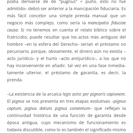
podía derivarse de de “pugnus” = pu­ño, esto no fue
admitido– debió ser anterior a la mancipación fiduciaria. Es
más fácil concebir una simple prenda manual que un
negocio más com­plejo, como sería la
mancipatio fiduciae
causa
. Si no tenemos en cuenta el relato bíblico sobre el
fratricidio, puede resultar que los actos más antiguos del
hombre –en la es­fera del Derecho– serían el préstamo no
pecuniario, porque, obvia­men­te, el dinero aún no existía –
acto jurídico– y el hurto –ac­to antijurídico–, a los que no
hay inconveniente en añadir, tal vez en una fase inmedia­
ta­mente ulterior, el préstamo de garantía, es decir, la
prenda.
–La existencia de la arcaica
legis actio per pignoris capionem
.
El
pignus
se nos presenta en tres etapas evolutivas –
pignus
captum
,
pignus
datum, pignus conventum
– que reflejan la
continuidad histórica de una fun­ción de garantía desde
época antigua, cuyo mecanismo de funcio­na­mien­to es
todavía discutible, como lo es también el significado mismo