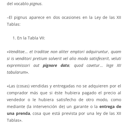
del vocablo
pignus
.
–El pignus aparece en dos ocasiones en la Ley de las XII
Tablas:
En la Tabla VII:
«
Venditae
…
et traditae non aliter emptori adquiruntur
,
quam
si is ven­d­i­tori pretium solverit vel alio modo satisfecerit
,
veluti
expremissori aut
pig­nore dato
;
quod cavetur
…
lege XII
tabularum
».
«Las (cosas) vendidas y entregadas no se adquieren por el
comprador más que si éste hubiera pagado el precio al
vendedor o le hubiera satis­fe­cho de otro modo, como
mediante (la intervención de) un garante o la
en­trega de
una prenda
, cosa que está prevista por una ley de las XII
Tablas».