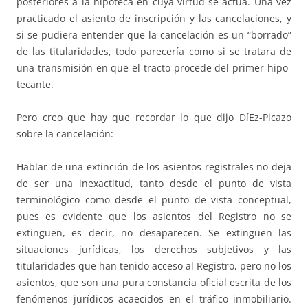
posteriores a la hipoteca en cuya virtud se actúa. Una vez
practicado el asiento de inscripción y las cancelaciones, y
si se pudiera entender que la cancelación es un “borrado”
de las titularidades, todo pa­­­recería como si se tratara de
una transmisión en que el tracto pro­cede del primer hipo­
te­cante.
Pero creo que hay que recordar lo que dijo DíEz-Picazo
sobre la can­celación:
Hablar de una extinción de los asientos registrales no deja
de ser una ine­­xactitud, tanto desde el pun­­­to de vista
terminológico como desde el pun­­­to de vista conceptual,
pues es evidente que los asientos del Registro no se
extinguen, es decir, no desapa­recen. Se extin­guen las
situaciones ju­rídicas, los derechos subjetivos y las
titularidades que han tenido acceso al Registro, pero no los
asientos, que son una pura cons­tancia oficial es­cri­ta de los
fenómenos jurídicos aca­e­cidos en el tráfico in­mobiliario.