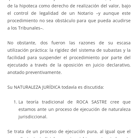
de la hipoteca como dere­cho de rea­lización del valor, bajo
el control de legalidad de un Notario –y aunque es­te
procedimiento no sea obstáculo para que pueda acudirse
a los Tri­bu­na­les–.
No obstante, dos fueron las razones de su escasa
utilización práctica: la ri­gi­dez del sistema de subastas y la
facilidad para suspender el pro­ce­di­mien­­to por parte del
ejecutado a través de la oposición en juicio de­cla­ra­ti­vo,
anotado pre­ven­tivamente.
Su NATURALEZA JURÍDICA todavía es dis­cu­tida:
La teoría tradicional de ROCA SASTRE cree que
estamos ante un pro­ceso de ejecución de naturaleza
jurisdiccional.
Se trata de un proceso de ejecución pura, al igual que el