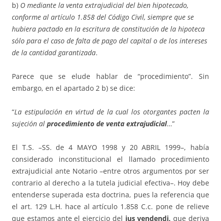
b)
O mediante la venta extrajudicial del bien hipotecado,
conforme al artículo 1.858 del Código Civil, siempre que se
hubiera pactado en la es­critura de constitución de la hipoteca
sólo para el caso de falta de pago del capital o de los intereses
de la cantidad garantizada
.
Parece que se elude hablar de “procedimiento”. Sin
embargo, en el apar­tado 2 b) se dice:
“
La estipulación en virtud de la cual los otorgantes pacten la
su­je­ción al
procedimiento de venta extrajudicial
…”
El T.S. –SS. de 4 MAYO 1998 y 20 ABRIL 1999–, había
considerado in­­­cons­titucional el llamado procedimiento
extrajudicial ante Notario –en­tre otros ar­gumentos por ser
contrario al derecho a la tutela judicial efec­ti­va–. Hoy debe
enten­derse superada esta doctrina, pues la referencia que
el art. 129 L.H. hace al artículo 1.858 C.c. pone de relieve
que estamos ante el ejer­­cicio del
ius ven­dendi,
que deriva