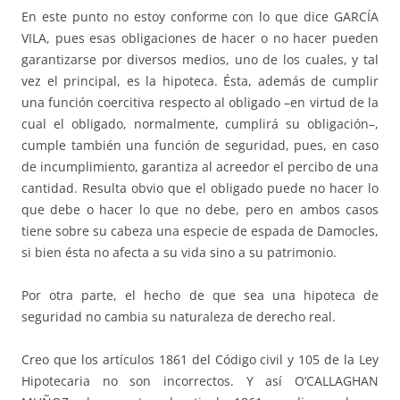
En este punto no estoy conforme con lo que dice GARCÍA
VILA, pues esas obligaciones de hacer o no hacer pueden
garantizarse por diversos me­­dios, uno de los cuales, y tal
vez el principal, es la hipoteca. Ésta, ade­más de cumplir
una función coercitiva respecto al obligado –en virtud de la
cual el obligado, normalmente, cumplirá su obligación–,
cumple tam­bién una función de seguridad, pues, en caso
de incumplimiento, garan­ti­za al acreedor el percibo de una
cantidad. Resulta obvio que el obligado pue­de no hacer lo
que debe o hacer lo que no debe, pero en ambos casos
tiene sobre su cabeza una especie de espada de Damocles,
si bien ésta no afecta a su vida sino a su patrimonio.
Por otra parte, el hecho de que sea una hipoteca de
seguridad no cam­bia su naturaleza de derecho real.
Creo que los artículos 1861 del Código civil y 105 de la Ley
Hipo­te­ca­ria no son incorrectos. Y así O’CALLAGHAN