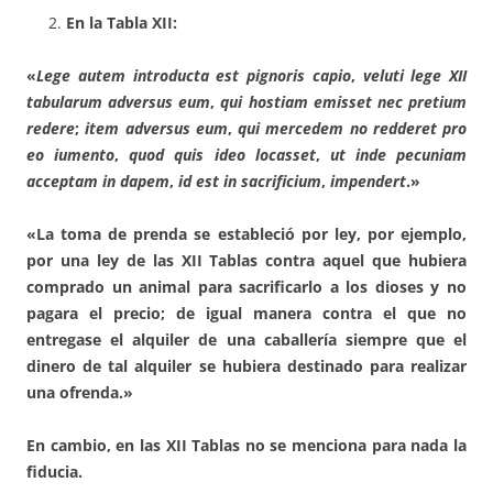
En la Tabla XII:
«
Lege autem introducta est
pignoris capio
,
veluti lege XII
tabularum ad­versus eum
,
qui hostiam emisset nec pretium
redere
;
item adversus eum
,
qui mercedem no redderet pro
eo iumento
,
quod quis ideo locasset
,
ut inde pecuniam
acceptam in dapem
,
id est in sacrificium
,
impendert
.»
«La toma de prenda se estableció por ley, por ejemplo,
por una ley de las XII Tablas contra aquel que hubiera
comprado un animal para sacrificarlo a los dioses y no
pagara el precio; de igual manera contra el que no
entregase el alquiler de una caballería siempre que el
dinero de tal alquiler se hubiera destinado para realizar
una ofrenda.»
En cambio, en las XII Tablas
no se menciona para nada la
fiducia
.