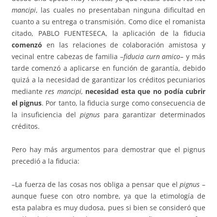
mancipi
, las cuales no pre­sentaban ninguna dificultad en
cuanto a su entrega o transmisión. Co­mo di­ce el romanista
citado, PABLO FUENTESECA, la aplicación de la fi­du­cia
comenzó
en las relaciones de colaboración amistosa y
vecinal entre cabe­zas de familia
–fiducia curn amico–
y más
tarde comenzó a aplicarse en función de garantía, debido
quizá a la necesidad de garantizar los créditos pecuniarios
mediante
res mancipi,
necesidad esta que no podía cubrir
el
pignus
. Por tanto, la fiducia surge como consecuencia de
la insuficiencia del
pignus
para garantizar determinados
créditos.
Pero hay más argumentos para demostrar que el pignus
precedió a la fiducia:
–La fuerza de las cosas nos obliga a pensar que el
pignus
–
aunque fuese con otro nombre, ya que la etimología de
esta palabra es muy du­dosa, pues si bien se consideró que