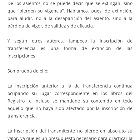
De los asientos no se puede decir que se extin­gan, sino
que “pier­den su vi­gencia”. Hablamos, pues, de extinción,
pa­­­ra aludir, no a la desa­pa­rición del asiento, sino a la
pérdida de vigor, de vali­dez y de eficacia.
Y según otros autores, tampoco la ins­crip­ción de
transferencia es una forma de extinción de las
inscripciones.
Son prueba de ello:
La inscripción anterior a la de transferencia continua
ocupando su lu­gar co­rres­pondiente en los libros del
Registro, e incluso se mantiene su conte­nido en to­do
aquello que no haya sido afectado por la inscripción de
trans­ferencia.
La inscripción del transmitente no pierde en absoluto su
valor, ya que es un presupuesto necesario para practicar la