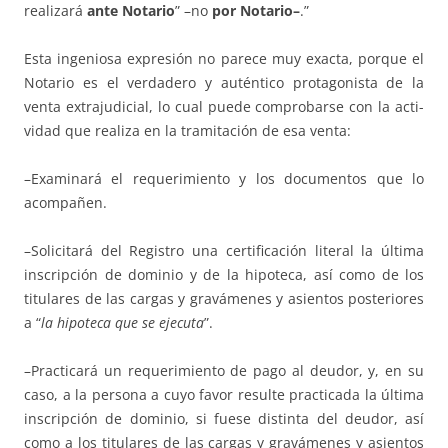
realizará
ante Notario
” –no
por
Notario–
.”
Esta ingeniosa expresión no parece muy exacta, porque el
Notario es el ver­da­dero y au­tén­tico pro­tagonista de la
venta extra­ju­dicial, lo cual puede com­pro­bar­se con la acti­
vidad que realiza en la tra­mi­tación de esa venta:
–Examinará el requerimiento y los documentos que lo
acom­pañen.
–Solicitará del Registro una certificación literal la última
inscripción de do­mi­nio y de la hipoteca, así como de los
titulares de las cargas y gra­vá­me­­nes y asien­tos posteriores
a “
la hipoteca que se ejecuta
”.
–Practicará un requerimiento de pago al deu­dor, y, en su
caso, a la per­sona a cuyo favor resulte practicada la última
inscripción de dominio, si fuese distinta del deudor, así
como a los titulares de las cargas y gra­vá­me­nes y asientos