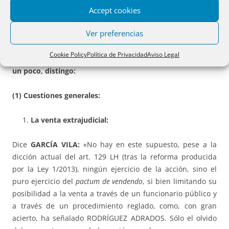
hipotecario y la posición del tercer
Accept cookies
poseedor.
Ver preferencias
Tengo que darle la razón a G
ARCÍA
V
I­LA,
en varias
Cookie Policy
Política de Privacidad
Aviso Legal
ocasiones, respecto a esta materia. Para sistematizarla
un poco, distingo:
(1) Cuestiones generales:
La venta extrajudicial
:
Dice
G
ARCÍA
V
ILA:
«No hay en este supuesto, pese a la
dicción actual del art. 129 LH (tras la reforma producida
por la Ley 1/2013), ningún ejer­cicio de la acción, sino el
puro ejercicio del
pactum de vendendo
, si bien limitando su
posi­bilidad a la venta a través de un funcionario público y
a través de un pro­ce­dimiento reglado, como, con gran
acierto, ha seña­lado RODRÍGUEZ ADRA­DOS. Sólo el olvido