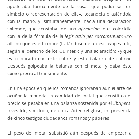
apoderaba for­­­­­malmente de la cosa –que po­día ser un
símbolo o representación de ella–, tocándola o asiéndola
con la mano, y, simultáneamente, hacía una de­claración
solemne, que cons­ta­ba: de una
afirmación
, que coincidía
con la de la fórmula de la
legis
actio per sacramentum
: «Yo
afirmo que este hombre (tratándose de un esclavo) es mío,
según el derecho de los Qui­ri­tes»; y una aclaración: «y que
es com­pra­do con este cobre y esta balanza de cobre».
Después golpeaba la ba­lanza con el metal y daba éste
como precio al transmitente.
En una época en que los romanos ignoraban aún el arte de
acuñar la moneda, la cantidad de metal que constituía el
precio se pesaba en una ba­lanza sostenida por el
libripens
,
investido, sin duda, de un carácter reli­gioso, en presencia
de cinco testigos ciudadanos romanos y púberes.
El peso del metal subsistió aún después de empezar a