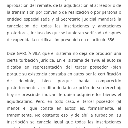
aprobación del remate, de la adjudicación al acreedor o de
la transmisión por convenio de realización o por persona o
entidad espe­cia­lizada y el Secretario judicial mandará la
cancelación de todas las inscrip­ciones y anotaciones
posteriores, incluso las que se hubieran verificado des­pués
de expedida la certificación prevenida en el artículo 656.
Dice GARCÍA VILA que el sistema no deja de producir una
cierta turba­ción jurídica. En el sis­te­ma de 1946 el auto se
dictaba en representación del tercer poseedor (bien
porque su existencia constaba en autos por la cer­­tificación
de do­minio, bien porque había comparecido
posteriormente acreditando la ins­cripción de su derecho);
hoy se prescinde indicar de quien adquiere los bienes el
ad­judicatario. Pero, en todo caso, el tercer po­seedor (al
menos el que cons­ta en autos) es, formalmente, el
transmitente. No obstante eso, y de ahí la turbación, su
inscripción se cancela igual que todas las ins­crip­cio­nes