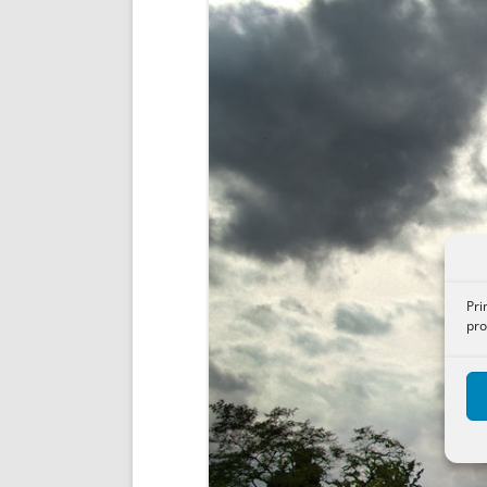
ENRIQUECIDAS
TITULARES 
NO DESESPERES
CAT
A MANO
SUCESIONES 
FUTURAS NORMAS
GEORREFE
ALQUILE
TRI
LH Y C
¿SABIA
FRANCI
BÚSQUED
Pri
pro