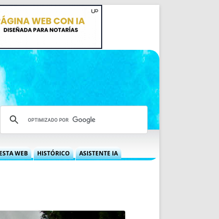
ESTA WEB
HISTÓRICO
ASISTENTE IA
A DGRN
QUÉ OFRECEMOS
 NIF
IDEARIO WEB
 LABORAL
QUIÉNES SOMOS
ÁBILES
HISTORIA