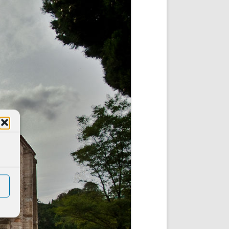
DE INICIO
PREMIO NYR
VORITOS
CONVENCIONES ANUALES
A IRPF
NUEVA ETAPA
AS
POLÍTICA DE PRIVACIDAD
IJUELAS
AVISO LEGAL
POTECA
REPORTAR INCIDENCIA
PERES
LOGOTIPO
CES
ENTREVISTAS
SONRISA
ENVÍA CORREO
CANALES DE VÍDEO