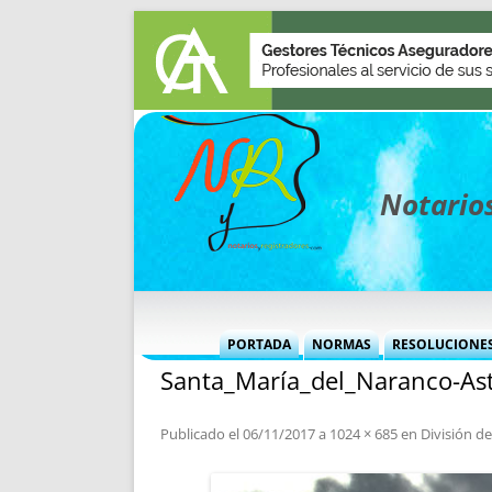
Notarios
PORTADA
NORMAS
RESOLUCIONE
Santa_María_del_Naranco-Ast
MÁS USADAS (CUADRO)
INFORMES 
INFORMES MENSUALES
VOCES P
Publicado el
06/11/2017
a
1024 × 685
en
División de
MÁS DESTACADAS
VOCES M
TITULARES DESDE 2002
TITULARES