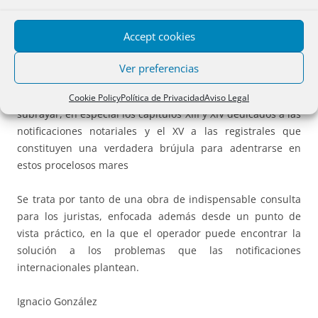
notificación y traslado de documentos en la Ley 29/2015, de
Cooperación jurídica internacional en materia civil; en el
Accept cookies
ámbito arbitral, notarial y registral y en las recientes
normas: Ley 11/2023 y Real Decreto-ley 6/2023, ya
Ver preferencias
convalidado por el Congreso de los Diputados. Y todo ello
coordinado con la jurisprudencia nacional y europea. A
Cookie Policy
Política de Privacidad
Aviso Legal
subrayar, en especial los capítulos XIII y XIV dedicados a las
notificaciones notariales y el XV a las registrales que
constituyen una verdadera brújula para adentrarse en
estos procelosos mares
Se trata por tanto de una obra de indispensable consulta
para los juristas, enfocada además desde un punto de
vista práctico, en la que el operador puede encontrar la
solución a los problemas que las notificaciones
internacionales plantean.
Ignacio González