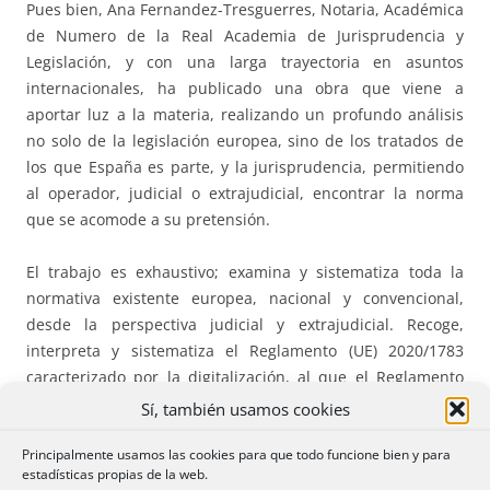
Pues bien, Ana Fernandez-Tresguerres, Notaria, Académica
de Numero de la Real Academia de Jurisprudencia y
Legislación, y con una larga trayectoria en asuntos
internacionales, ha publicado una obra que viene a
aportar luz a la materia, realizando un profundo análisis
no solo de la legislación europea, sino de los tratados de
los que España es parte, y la jurisprudencia, permitiendo
al operador, judicial o extrajudicial, encontrar la norma
que se acomode a su pretensión.
El trabajo es exhaustivo; examina y sistematiza toda la
normativa existente europea, nacional y convencional,
desde la perspectiva judicial y extrajudicial. Recoge,
interpreta y sistematiza el Reglamento (UE) 2020/1783
caracterizado por la digitalización, al que el Reglamento
(UE) 2023/2844, añade el punto de acceso electrónico
Sí, también usamos cookies
europeo, de obligado cumplimiento para autoridades; el
Principalmente usamos las cookies para que todo funcione bien y para
Convenio de La Haya de 1965; la Convención
estadísticas propias de la web.
Interamericana y los Convenios bilaterales. Se aborda la