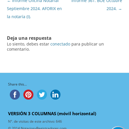
Navegación
←
Informe Oficina Notarial
Informe 361. BOE Octubre
de
Septiembre 2024. AFORIX en
2024.
→
entradas
la notaría (I).
Deja una respuesta
Lo siento, debes estar
conectado
para publicar un
comentario.
Share this...
VERSIÓN 3 COLUMNAS (móvil horizontal)
N°. de visitas de este archivo:
646
© 2014 NotariosyRegistradores.com