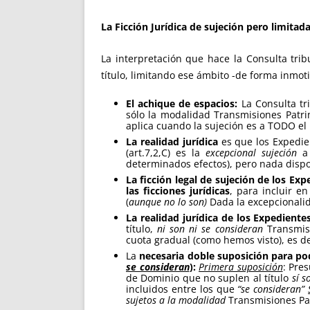
La Ficción Jurídica de sujeción pero limita
La interpretación que hace la Consulta tri
título, limitando ese ámbito -de forma inmoti
El achique de espacios:
La Consulta tr
sólo la modalidad Transmisiones Patrimo
aplica cuando la sujeción es a TODO e
La realidad jurídica
es que los Expedie
(art.7,2,C) es la
excepcional sujeción
a 
determinados efectos), pero nada dispo
La ficción legal de sujeción de los Ex
las ficciones jurídicas
, para incluir e
(
aunque no lo son)
Dada la excepcionalid
La realidad jurídica de los Expediente
título,
ni son ni se consideran
Transmisi
cuota gradual (como hemos visto), es de
La
necesaria doble suposición para p
se consideran
):
Primera suposición
: Pre
de Dominio que no suplen al título
sí s
incluidos entre los que
“se consideran”
sujetos a la modalidad
Transmisiones Pat