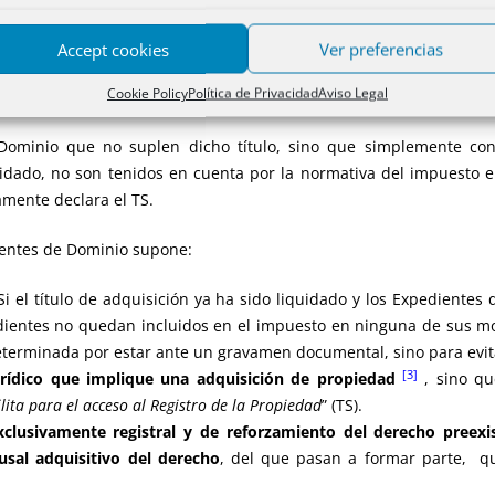
e que
sólo los Expedientes de Dominio que suplen el título tran
Accept cookies
Ver preferencias
ansmisión y pueden considerarse una adquisición patrimonial
p
Cookie Policy
Política de Privacidad
Aviso Legal
puesto.
 Dominio que no suplen dicho título, sino que simplemente con
idado, no son tenidos en cuenta por la normativa del impuesto e
amente declara el TS.
ientes de Dominio supone:
 Si el título de adquisición ya ha sido liquidado y los Expedient
edientes no quedan incluidos en el impuesto en ninguna de sus mo
terminada por estar ante un gravamen documental, sino para evitar
[3]
rídico que implique una adquisición de propiedad
, sino q
ilita para el acceso al Registro de la Propiedad
” (TS).
xclusivamente registral
y de reforzamiento del derecho preexi
ausal adquisitivo del derecho
, del que pasan a formar parte, 