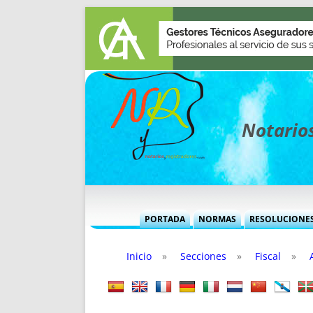
Notarios
PORTADA
NORMAS
RESOLUCIONE
MÁS USADAS (CUADRO)
INFORMES 
Inicio
»
Secciones
»
Fiscal
»
INFORMES MENSUALES
VOCES P
MÁS DESTACADAS
VOCES M
TITULARES DESDE 2002
TITULARES