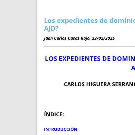
ENRIQUECIDAS
TITULARES 
NO DESESPERES
CAT
A MANO
SUCESIONES 
Los expedientes de dominio
FUTURAS NORMAS
GEORREFE
AJD?
ALQUILE
Juan Carlos Casas Rojo, 23/02/2025
TRI
LH Y C
LOS EXPEDIENTES DE DOMIN
¿SABIA
FRANCI
A
BÚSQUED
CARLOS HIGUERA SERRAN
ÍNDICE:
INTRODUCCIÓN