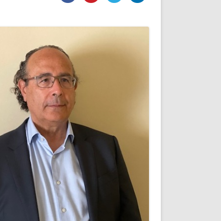
DE INICIO
PREMIO NYR
VORITOS
CONVENCIONES ANUALES
A IRPF
NUEVA ETAPA
AS
POLÍTICA DE PRIVACIDAD
IJUELAS
AVISO LEGAL
POTECA
REPORTAR INCIDENCIA
PERES
LOGOTIPO
CES
ENTREVISTAS
SONRISA
ENVÍA CORREO
CANALES DE VÍDEO