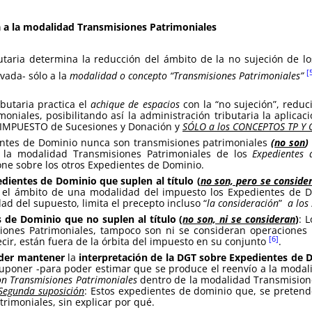
da a la modalidad Transmisiones Patrimoniales
butaria determina la reducción del ámbito de la no sujeción de 
[
vada- sólo a la
modalidad o concepto “Transmisiones Patrimoniales”
ibutaria practica el
achique de espacios
con la “no sujeción”, reduc
niales, posibilitando así la administración tributaria la aplicac
l IMPUESTO de Sucesiones y Donación y
SÓLO a los CONCEPTOS TP Y 
ntes de Dominio nunca son transmisiones patrimoniales
(
no son
)
la modalidad Transmisiones Patrimoniales de los
Expedientes 
ne sobre los otros Expedientes de Dominio.
pedientes de Dominio que suplen al título (
no son, pero se conside
n el ámbito de una modalidad del impuesto los Expedientes de Do
ad del supuesto, limita el precepto incluso “
la consideración
”
a los
s de Dominio que no suplen al título (
no son, ni se consideran
)
: 
ones Patrimoniales, tampoco son ni se consideran operaciones s
[6]
cir, están fuera de la órbita del impuesto en su conjunto
.
oder mantener
la
interpretación de la DGT sobre Expedientes de D
suponer -para poder estimar que se produce el reenvío a la modal
on Transmisiones Patrimoniales
dentro de la modalidad Transmisione
Segunda suposición
: Estos expedientes de dominio que, se preten
rimoniales, sin explicar por qué.