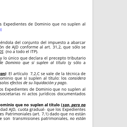
los Expedientes de Dominio que no suplen al
5]
iéndola del conjunto del impuesto a abarcar
ión de AJD conforme al art. 31,2, que sólo se
OS
(no a todo el ITP).
y lo único que declara el precepto tributario
de Dominio que sí suplen al título
(y sólo a
ran
)
: El artículo 7,2,C se vale de la técnica de
minio que sí suplen al título: los
considera
 solos efectos de su liquidación y pago
.
Los Expedientes de Dominio que no suplen al
ocietarias ni actos jurídicos documentados
ominio que no suplen al título (
son, pero no
idad AJD, cuota gradual- que los Expedientes
s Patrimoniales (art. 7,1) dado que no están
de son transmisiones patrimoniales,
no están