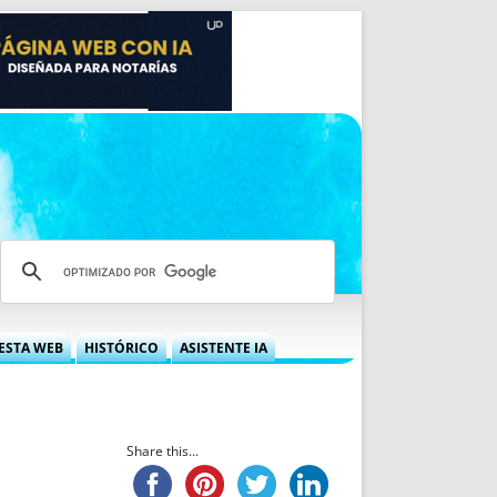
ESTA WEB
HISTÓRICO
ASISTENTE IA
A DGRN
QUÉ OFRECEMOS
 NIF
IDEARIO WEB
 LABORAL
QUIÉNES SOMOS
Share this...
ÁBILES
HISTORIA