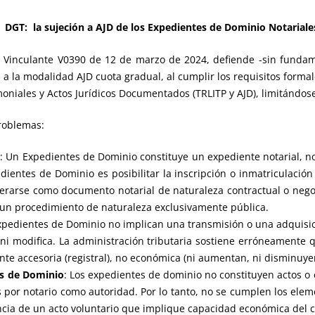
a DGT: la sujeción a AJD de los Expedientes de Dominio Notariale
ta Vinculante V0390 de 12 de marzo de 2024, defiende -sin funda
 a la modalidad AJD cuota gradual, al cumplir los requisitos formal
oniales y Actos Jurídicos Documentados (TRLITP y AJD), limitándos
roblemas:
: Un Expedientes de Dominio constituye un expediente notarial, no
edientes de Dominio es posibilitar la inscripción o inmatriculació
erarse como documento notarial de naturaleza contractual o negoc
de un procedimiento de naturaleza exclusivamente pública.
Expedientes de Dominio no implican una transmisión o una adquisic
 ni modifica. La administración tributaria sostiene erróneamente 
nte accesoria (registral), no económica (ni aumentan, ni disminuyen
es de Dominio
: Los expedientes de dominio no constituyen actos o 
 por notario como autoridad. Por lo tanto, no se cumplen los eleme
encia de un acto voluntario que implique capacidad económica del 