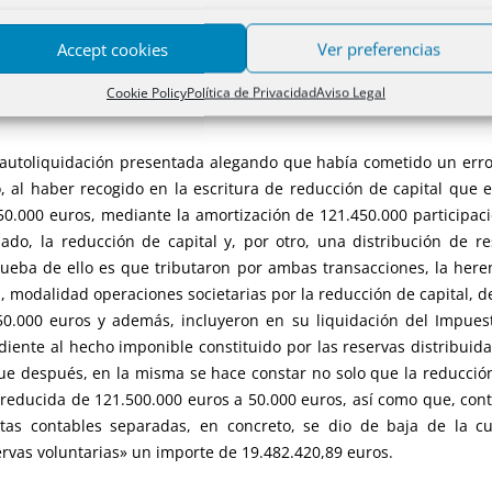
ión de capital social, no como operación independiente, por 
 error de redacción que se dice cometido no se aprecia en el acue
Accept cookies
Ver preferencias
s de libre disposición, que ciertamente podría ser una operación
la propia recurrente en su autoliquidación y como ha entendido el 
Cookie Policy
Política de Privacidad
Aviso Legal
 la autoliquidación presentada alegando que había cometido un err
 al haber recogido en la escritura de reducción de capital que 
450.000 euros, mediante la amortización de 121.450.000 participaci
ado, la reducción de capital y, por otro, una distribución de r
ueba de ello es que tributaron por ambas transacciones, la heren
 modalidad operaciones societarias por la reducción de capital, 
0.000 euros y además, incluyeron en su liquidación del Impuest
diente al hecho imponible constituido por las reservas distribuid
que después, en la misma se hace constar no solo que la reducción 
a reducida de 121.500.000 euros a 50.000 euros, así como que, c
as contables separadas, en concreto, se dio de baja de la cu
ervas voluntarias» un importe de 19.482.420,89 euros.