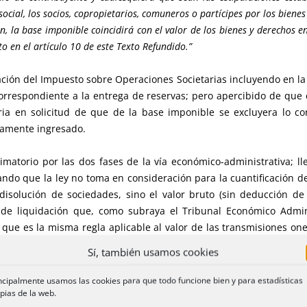
social, los socios, copropietarios, comuneros o partícipes por los bienes
ón, la base imponible coincidirá con el valor de los bienes y derechos e
 en el artículo 10 de este Texto Refundido.”
dación del Impuesto sobre Operaciones Societarias incluyendo en la
 correspondiente a la entrega de reservas; pero apercibido de que
ria en solicitud de que de la base imponible se excluyera lo co
idamente ingresado.
matorio por las dos fases de la vía económico-administrativa; lle
ndo que la ley no toma en consideración para la cuantificación de l
disolución de sociedades, sino el valor bruto (sin deducción d
 de liquidación que, como subraya el Tribunal Económico Admini
, y que es la misma regla aplicable al valor de las transmisiones 
educción de capital de 140.932.420,39 euros a través de la amortiz
Sí, también usamos cookies
o para la devolución de aportaciones a los socios entregándoles 
(finalidad), del cual una parte se corresponde con el valor de las 
ncipalmente usamos las cookies para que todo funcione bien y para estadísticas
uros), que se devuelve y, el resto (19.482.420,29 euros), con re
pias de la web.