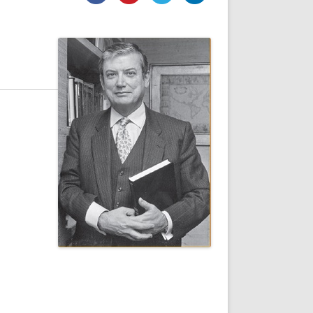
DE INICIO
PREMIO NYR
VORITOS
CONVENCIONES ANUALES
A IRPF
NUEVA ETAPA
AS
POLÍTICA DE PRIVACIDAD
IJUELAS
AVISO LEGAL
POTECA
REPORTAR INCIDENCIA
PERES
LOGOTIPO
CES
ENTREVISTAS
SONRISA
ENVÍA CORREO
CANALES DE VÍDEO