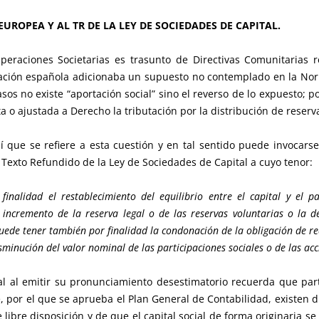
EUROPEA Y AL TR DE LA LEY DE SOCIEDADES DE CAPITAL.
eraciones Societarias es trasunto de Directivas Comunitarias 
slación española adicionaba un supuesto no contemplado en la No
casos no existe “aportación social” sino el reverso de lo expuesto; 
a o ajustada a Derecho la tributación por la distribución de reser
 que se refiere a esta cuestión y en tal sentido puede invocarse,
l Texto Refundido de la Ley de Sociedades de Capital a cuyo tenor:
finalidad el restablecimiento del equilibrio entre el capital y el
 incremento de la reserva legal o de las reservas voluntarias o la d
uede tener también por finalidad la condonación de la obligación de re
sminución del valor nominal de las participaciones sociales o de las ac
al al emitir su pronunciamiento desestimatorio recuerda que pa
por el que se aprueba el Plan General de Contabilidad, existen dif
 libre disposición y de que el capital social de forma originaria se