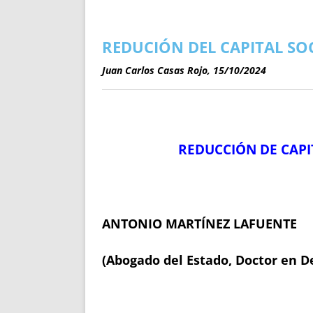
ENRIQUECIDAS
TITULARES 
NO DESESPERES
CAT
A MANO
SUCESIONES 
REDUCIÓN DEL CAPITAL SOC
FUTURAS NORMAS
GEORREFE
Juan Carlos Casas Rojo, 15/10/2024
ALQUILE
TRI
LH Y C
¿SABIA
REDUCCIÓN DE CAPIT
FRANCI
BÚSQUED
ANTONIO MARTÍNEZ LAFUENTE
(Abogado del Estado,
Doctor en D