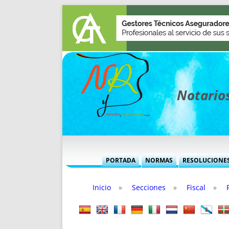
Notarios
PORTADA
NORMAS
RESOLUCIONE
MÁS USADAS (CUADRO)
INFORMES 
Inicio
»
Secciones
»
Fiscal
»
INFORMES MENSUALES
VOCES P
MÁS DESTACADAS
VOCES M
TITULARES DESDE 2002
TITULARES