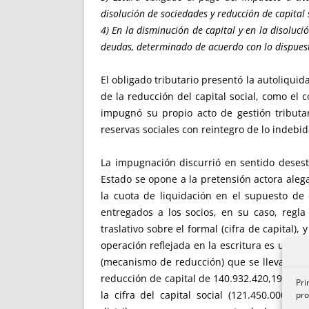
disolución de sociedades y reducción de capital 
4) En la disminución de capital y en la disoluci
deudas, determinado de acuerdo con lo dispuesto
El obligado tributario presentó la autoliqui
de la reducción del capital social, como el
impugnó su propio acto de gestión tributa
reservas sociales con reintegro de lo indeb
La impugnación discurrió en sentido desesti
Estado se opone a la pretensión actora alega
la cuota de liquidación en el supuesto de 
entregados a los socios, en su caso, regla
traslativo sobre el formal (cifra de capital)
operación reflejada en la escritura es una r
(mecanismo de reducción) que se lleva a cab
reducción de capital de 140.932.420,19 euros 
Pri
la cifra del capital social (121.450.000 e
pro