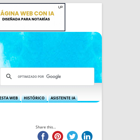
ESTA WEB
HISTÓRICO
ASISTENTE IA
A DGRN
QUÉ OFRECEMOS
 NIF
IDEARIO WEB
 LABORAL
QUIÉNES SOMOS
Share this...
ÁBILES
HISTORIA