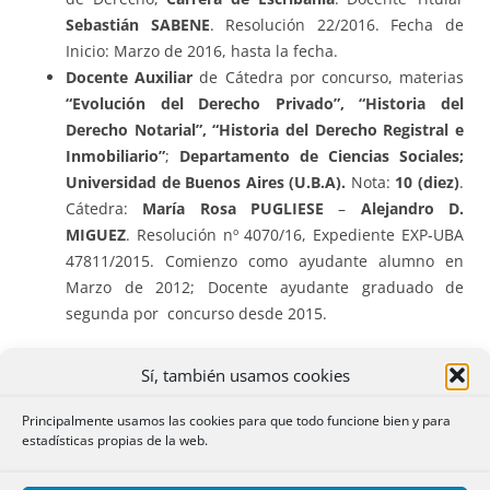
Sebastián SABENE
. Resolución 22/2016. Fecha de
Inicio: Marzo de 2016, hasta la fecha.
Docente Auxiliar
de Cátedra por concurso, materias
“Evolución del Derecho Privado”, “Historia del
Derecho Notarial”, “Historia del Derecho Registral e
Inmobiliario”
;
Departamento de Ciencias Sociales;
Universidad de Buenos Aires (U.B.A).
Nota:
10 (diez)
.
Cátedra:
María Rosa PUGLIESE
–
Alejandro D.
MIGUEZ
. Resolución nº 4070/16, Expediente EXP-UBA
47811/2015. Comienzo como ayudante alumno en
Marzo de 2012; Docente ayudante graduado de
segunda por concurso desde 2015.
Ayudante Alumno
“Derechos Reales: De Roma a la
Sí, también usamos cookies
Modernidad”.
Universidad
de Buenos Aires.
Departamento de Ciencias Sociales.- Suplencia:
Principalmente usamos las cookies para que todo funcione bien y para
estadísticas propias de la web.
Bimestre Agosto-Septiembre de 2013.
Colaborador materia
“Derecho Registral”
,