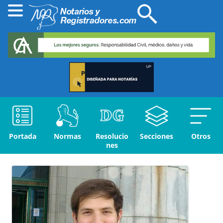
Portada
Normas
Resolucio
Secciones
Otros
nes