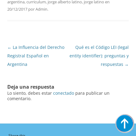
argentina
,
curriculum
,
jorge alberto latino
,
jorge latino
en
20/12/2017
por
Admin
.
Navegación
←
La Influencia del Derecho
Qué es el Código LEI (legal
de
Registral Español en
entity identifier): preguntas y
entradas
Argentina
respuestas
→
Deja una respuesta
Lo siento, debes estar
conectado
para publicar un
comentario.
Share this...