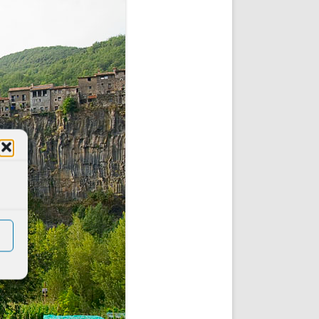
DE INICIO
PREMIO NYR
VORITOS
CONVENCIONES ANUALES
A IRPF
NUEVA ETAPA
AS
POLÍTICA DE PRIVACIDAD
IJUELAS
AVISO LEGAL
POTECA
REPORTAR INCIDENCIA
PERES
LOGOTIPO
CES
ENTREVISTAS
SONRISA
ENVÍA CORREO
CANALES DE VÍDEO