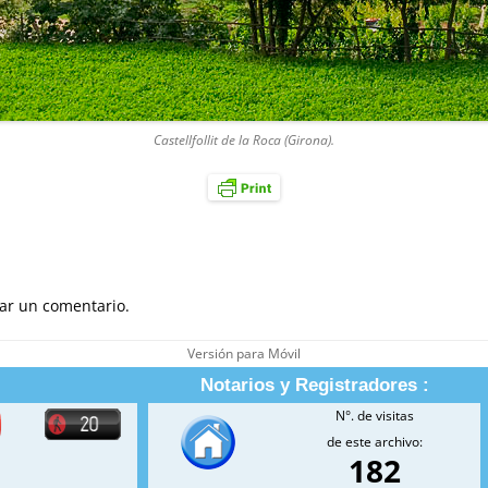
Castellfollit de la Roca (Girona).
ar un comentario.
Versión para Móvil
Notarios y Registradores :
N°. de visitas
de este archivo:
182