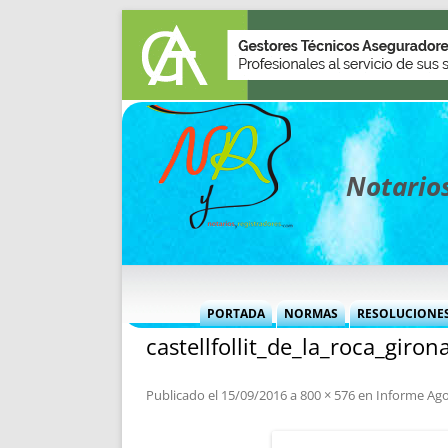
Notarios
PORTADA
NORMAS
RESOLUCIONE
castellfollit_de_la_roca_giron
MÁS USADAS (CUADRO)
INFORMES 
INFORMES MENSUALES
VOCES P
Publicado el
15/09/2016
a
800 × 576
en
Informe Ago
MÁS DESTACADAS
VOCES M
TITULARES DESDE 2002
TITULARES