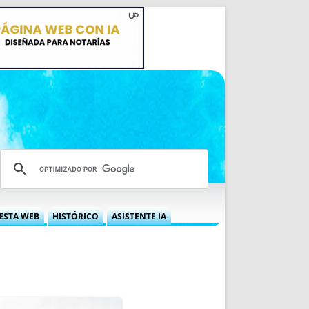
ESTA WEB
HISTÓRICO
ASISTENTE IA
A DGRN
QUÉ OFRECEMOS
 NIF
IDEARIO WEB
 LABORAL
QUIÉNES SOMOS
ÁBILES
HISTORIA