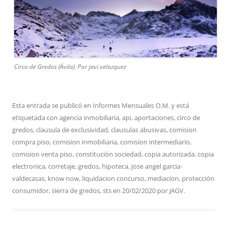
Circo de Gredos (Ávila). Por javi.velazquez
Esta entrada se publicó en
Informes Mensuales O.M.
y está
etiquetada con
agencia inmobiliaria
,
api
,
aportaciones
,
circo de
gredos
,
clausula de exclusividad
,
clausulas abusivas
,
comision
compra piso
,
comision inmobiliaria
,
comision intermediario
,
comision venta piso
,
constitución sociedad
,
copia autorizada
,
copia
electronica
,
corretaje
,
gredos
,
hipoteca
,
jose angel garcia-
valdecasas
,
know now
,
liquidacion concurso
,
mediacion
,
protección
consumidor
,
sierra de gredos
,
sts
en
20/02/2020
por
JAGV
.