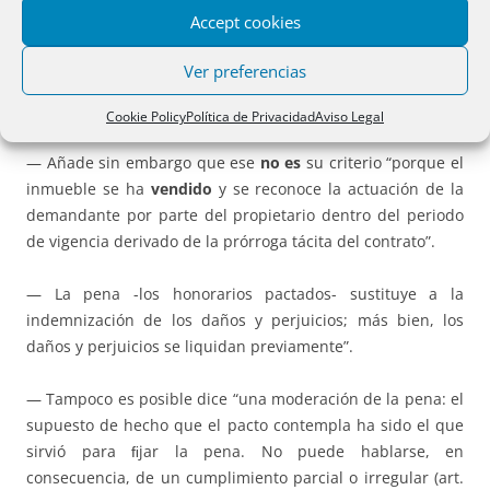
— La Sala no obstante pone de manifiesto que tiene
Accept cookies
conocimiento de que cláusulas como la debatida están
siendo anuladas “por abusivas
y sin posibilidad de
Ver preferencias
integración por constituir una limitación a la libertad de
contratación”
por otras Audiencias Provinciales.
Cookie Policy
Política de Privacidad
Aviso Legal
— Añade sin embargo que ese
no es
su criterio “porque el
inmueble se ha
vendido
y se reconoce la actuación de la
demandante por parte del propietario dentro del periodo
de vigencia derivado de la prórroga tácita del contrato”.
— La pena -los honorarios pactados- sustituye a la
indemnización de los daños y perjuicios; más bien, los
daños y perjuicios se liquidan previamente”.
— Tampoco es posible dice “una moderación de la pena: el
supuesto de hecho que el pacto contempla ha sido el que
sirvió para ﬁjar la pena. No puede hablarse, en
consecuencia, de un cumplimiento parcial o irregular (art.