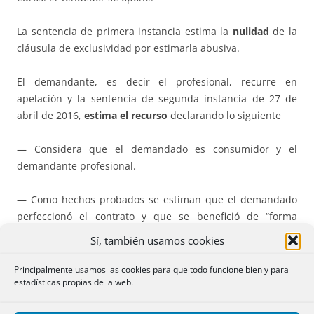
La sentencia de primera instancia estima la
nulidad
de la
cláusula de exclusividad por estimarla abusiva.
El demandante, es decir el profesional, recurre en
apelación y la sentencia de segunda instancia de 27 de
abril de 2016,
estima el recurso
declarando lo siguiente
— Considera que el demandado es consumidor y el
demandante profesional.
— Como hechos probados se estiman que el demandado
perfeccionó el contrato y que se benefició de “forma
directa y concluyente de la gestión de la actora para
Sí, también usamos cookies
conocer al comprador (internet, observación del cartel en
la ﬁnca, e información por correos electrónicos y teléfonos
Principalmente usamos las cookies para que todo funcione bien y para
estadísticas propias de la web.
con visitas a la ﬁnca)”.