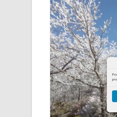
ENRIQUECIDAS
TITULARES 
NO DESESPERES
CAT
A MANO
SUCESIONES 
FUTURAS NORMAS
GEORREFE
ALQUILE
TRI
LH Y C
¿SABIA
FRANCI
BÚSQUED
Pri
pro