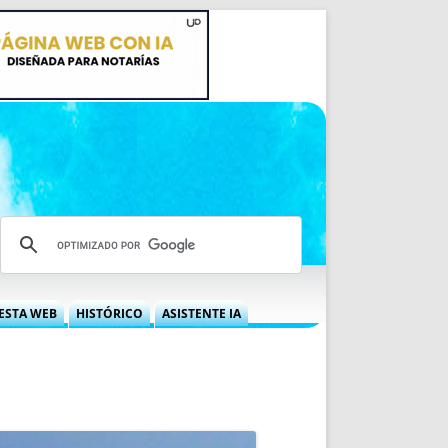
ESTA WEB
HISTÓRICO
ASISTENTE IA
A DGRN
QUÉ OFRECEMOS
 NIF
IDEARIO WEB
 LABORAL
QUIÉNES SOMOS
ÁBILES
HISTORIA