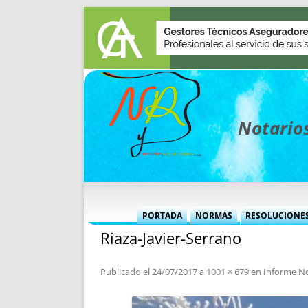
Notarios
PORTADA
NORMAS
RESOLUCIONE
Riaza-Javier-Serrano
MÁS USADAS (CUADRO)
INFORMES 
INFORMES MENSUALES
VOCES P
Publicado el
24/07/2017
a
1001 × 679
en
Informe No
MÁS DESTACADAS
VOCES M
TITULARES DESDE 2002
TITULARES