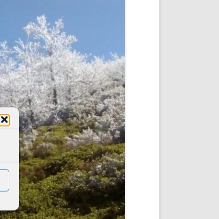
DE INICIO
PREMIO NYR
VORITOS
CONVENCIONES ANUALES
A IRPF
NUEVA ETAPA
AS
POLÍTICA DE PRIVACIDAD
IJUELAS
AVISO LEGAL
POTECA
REPORTAR INCIDENCIA
PERES
LOGOTIPO
CES
ENTREVISTAS
SONRISA
ENVÍA CORREO
CANALES DE VÍDEO