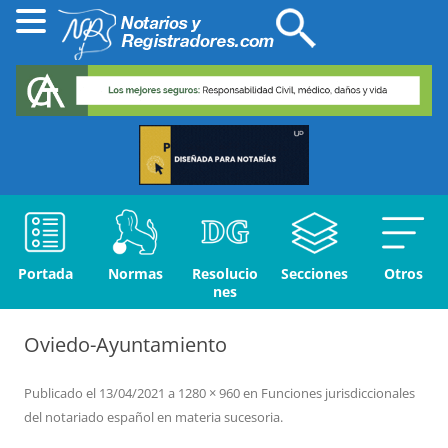
Portada
Normas
Resolucio
Secciones
Otros
nes
Oviedo-Ayuntamiento
Publicado el
13/04/2021
a
1280 × 960
en
Funciones jurisdiccionales
del notariado español en materia sucesoria
.