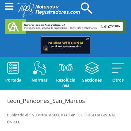
Portada
Normas
Resolucio
Secciones
Otros
nes
Leon_Pendones_San_Marcos
Publicado el
17/08/2016
a
1000 × 662
en
EL CÓDIGO REGISTRAL
ÚNICO
.