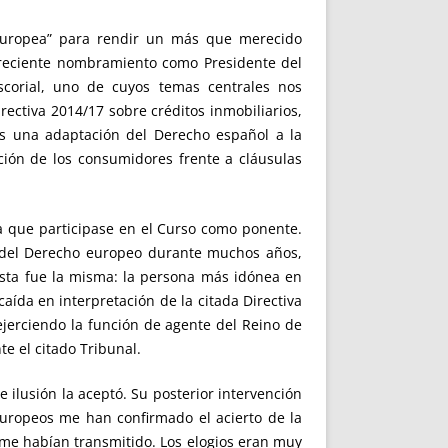
Europea” para rendir un más que merecido
reciente nombramiento como Presidente del
scorial, uno de cuyos temas centrales nos
rectiva 2014/17 sobre créditos inmobiliarios,
ás una adaptación del Derecho español a la
cción de los consumidores frente a cláusulas
ra que participase en el Curso como ponente.
a del Derecho europeo durante muchos años,
sta fue la misma: la persona más idónea en
ída en interpretación de la citada Directiva
ejerciendo la función de agente del Reino de
e el citado Tribunal.
 ilusión la aceptó. Su posterior intervención
europeos me han confirmado el acierto de la
 me habían transmitido. Los elogios eran muy