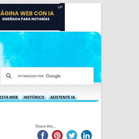
ESTA WEB
HISTÓRICO
ASISTENTE IA
A DGRN
QUÉ OFRECEMOS
 NIF
IDEARIO WEB
 LABORAL
QUIÉNES SOMOS
Share this...
ÁBILES
HISTORIA