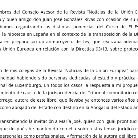
bros del Consejo Asesor de la Revista “Noticias de la Unión 
 y buen amigo don Juan José González Rivas con ocasión de su 
tábamos organizando las distintas ponencias del Curso de El E
la hipoteca en España en el contexto de la transposición de la Di
ía en preparación un anteproyecto de Ley, que realizaba adem
la Unión Europea en relación con la Directica 93/13, sobre prote
 de mis colegas de la Revista “Noticias de la Unión Europea” pa
doneidad habiendo sido personas dedicadas al estudio y práctic
unal de Luxemburgo. En todos los casos la respuesta a mi propue
miento de causa de la jurisprudencia del Tribunal comunitario reca
rrego, autora de este libro, que llevaba ya entonces varios años 
 como abogado del Estado con destino en la Abogacía del Estado ant
smitiendo la invitación a María José, quien con igual prontitud e
 que después he mantenido con ella sobre estos temas jurídico-
personales como profesionales, y formación de la autora del libro