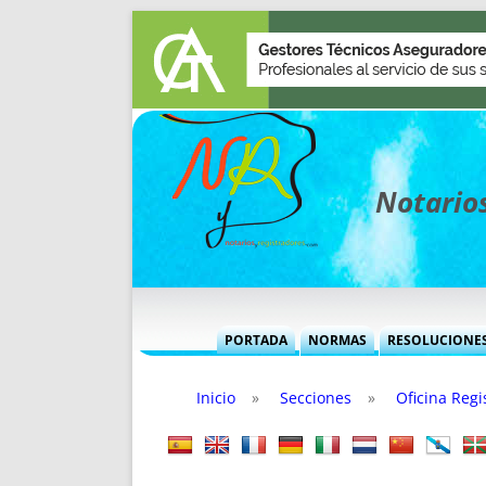
Notarios
PORTADA
NORMAS
RESOLUCIONE
MÁS USADAS (CUADRO)
INFORMES 
Inicio
»
Secciones
»
Oficina Regi
INFORMES MENSUALES
VOCES P
MÁS DESTACADAS
VOCES M
TITULARES DESDE 2002
TITULARES