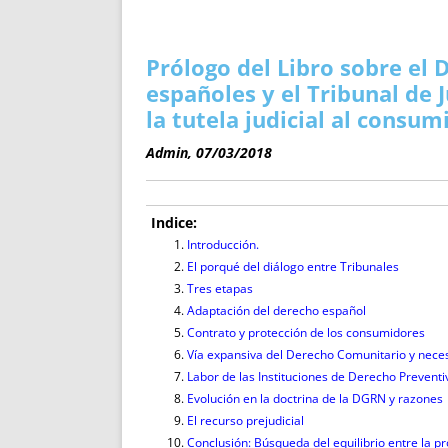
ENRIQUECIDAS
TITULARES 
NO DESESPERES
CAT
A MANO
SUCESIONES 
Prólogo del Libro sobre el 
FUTURAS NORMAS
GEORREFE
españoles y el Tribunal de 
ALQUILE
la tutela judicial al consum
TRI
Admin, 07/03/2018
LH Y C
¿SABIA
FRANCI
Indice:
Introducción.
BÚSQUED
El porqué del diálogo entre Tribunales
Tres etapas
Adaptación del derecho español
Contrato y protección de los consumidores
Vía expansiva del Derecho Comunitario y nece
Labor de las Instituciones de Derecho Preventi
Evolución en la doctrina de la DGRN y razones
El recurso prejudicial
Conclusión: Búsqueda del equilibrio entre la pr