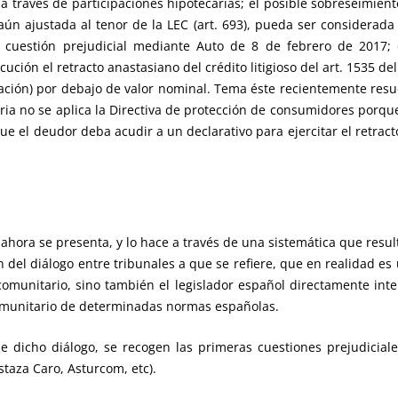
 a través de participaciones hipotecarias; el posible sobreseimie
aún ajustada al tenor de la LEC (art. 693), pueda ser considerada 
cuestión prejudicial mediante Auto de 8 de febrero de 2017;
ión el retracto anastasiano del crédito litigioso del art. 1535 del
ación) por debajo de valor nominal. Tema éste recientemente resue
ia no se aplica la Directiva de protección de consumidores porque e
e el deudor deba acudir a un declarativo para ejercitar el retrac
ahora se presenta, y lo hace a través de una sistemática que result
 del diálogo entre tribunales a que se refiere, que en realidad es
 comunitario, sino también el legislador español directamente int
omunitario de determinadas normas españolas.
de dicho diálogo, se recogen las primeras cuestiones prejudicia
staza Caro, Asturcom, etc).