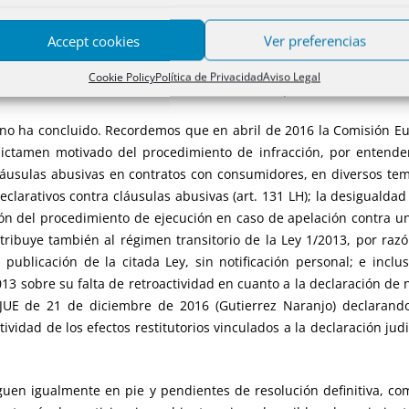
n obligando a adaptar la jurisprudencia de nuestro Tribunal Supre
Accept cookies
Ver preferencias
 refleja actualmente el art. 4 bis LOPJ, que obliga a jueces y tr
te de Luxemburgo. Baste recordar las sentencias en materia de clá
Cookie Policy
Política de Privacidad
Aviso Legal
ncimiento anticipado, o sobre el derecho de oposición en sede de 
 no ha concluido. Recordemos que en abril de 2016 la Comisión Eu
ictamen motivado del procedimiento de infracción, por entend
cláusulas abusivas en contratos con consumidores, en diversos tem
clarativos contra cláusulas abusivas (art. 131 LH); la desigualda
ión del procedimiento de ejecución en caso de apelación contra u
tribuye también al régimen transitorio de la Ley 1/2013, por raz
 publicación de la citada Ley, sin notificación personal; e inclu
3 sobre su falta de retroactividad en cuanto a la declaración de n
TJUE de 21 de diciembre de 2016 (Gutierrez Naranjo) declarand
tividad de los efectos restitutorios vinculados a la declaración jud
uen igualmente en pie y pendientes de resolución definitiva, com