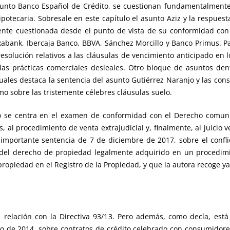
sunto Banco Español de Crédito, se cuestionan fundamentalmente
potecaria. Sobresale en este capítulo el asunto Aziz y la respuesta
ente cuestionada desde el punto de vista de su conformidad con 
xabank, Ibercaja Banco, BBVA, Sánchez Morcillo y Banco Primus. Pa
esolución relativos a las cláusulas de vencimiento anticipado en l
las prácticas comerciales desleales. Otro bloque de asuntos den
cuales destaca la sentencia del asunto Gutiérrez Naranjo y las con
o sobre las tristemente célebres cláusulas suelo.
o se centra en el examen de conformidad con el Derecho comuni
, al procedimiento de venta extrajudicial y, finalmente, al juicio v
 importante sentencia de 7 de diciembre de 2017, sobre el confli
n del derecho de propiedad legalmente adquirido en un procedimi
propiedad en el Registro de la Propiedad, y que la autora recoge ya 
relación con la Directiva 93/13. Pero además, como decía, está
yo de 2014, sobre contratos de crédito celebrado con consumidore