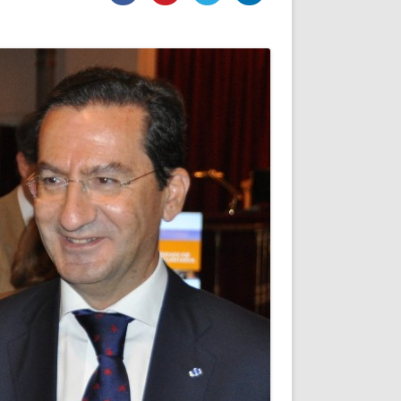
DE INICIO
PREMIO NYR
VORITOS
CONVENCIONES ANUALES
A IRPF
NUEVA ETAPA
AS
POLÍTICA DE PRIVACIDAD
IJUELAS
AVISO LEGAL
POTECA
REPORTAR INCIDENCIA
PERES
LOGOTIPO
CES
ENTREVISTAS
SONRISA
ENVÍA CORREO
CANALES DE VÍDEO