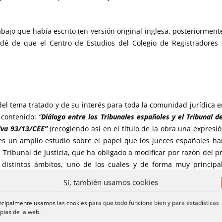
abajo que había escrito (en versión original inglesa, posteriormen
udé de que el Centro de Estudios del Colegio de Registradores
 del tema tratado y de su interés para toda la comunidad jurídica en 
o contenido:
“
Diálogo entre los Tribunales españoles y el Tribunal d
tiva 93/13/CEE”
(recogiendo así en el título de la obra una expresi
va es un amplio estudio sobre el papel que los jueces españoles
el Tribunal de Justicia, que ha obligado a modificar por razón del 
n distintos ámbitos, uno de los cuales y de forma muy principa
de gran calado debemos referirnos en este punto a las Leyes 1/2013
Sí, también usamos cookies
tructuración de deuda y alquiler social, y 42/2015, de 5 de octubre
tos en un proceso de reformas permanentes que continúa abierto 
ncipalmente usamos las cookies para que todo funcione bien y para estadísticas
pias de la web.