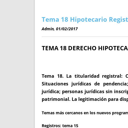
ENRIQUECIDAS
TITULARES 
NO DESESPERES
CAT
A MANO
SUCESIONES 
Tema 18 Hipotecario Registr
FUTURAS NORMAS
GEORREFE
Admin, 01/02/2017
ALQUILE
TRI
TEMA 18
DERECHO HIPOTECARI
LH Y C
¿SABIA
FRANCI
BÚSQUED
Tema 18. La titularidad registral: C
Situaciones jurídicas de pendencia
jurídica; personas jurídicas sin inscr
patrimonial. La legitimación para dis
Temas más cercanos en los nuevos progra
Registros: tema 15