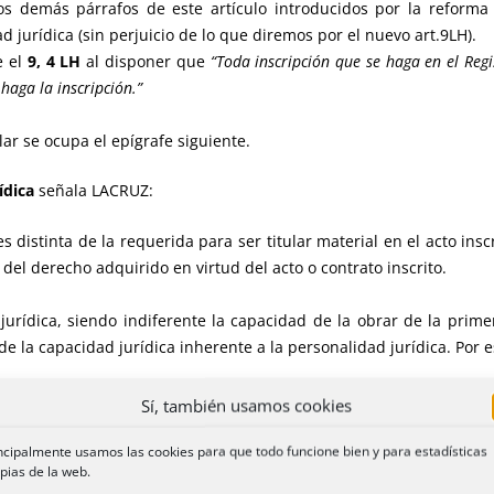
 demás párrafos de este artículo introducidos por la reforma
 jurídica (sin perjuicio de lo que diremos por el nuevo art.9LH).
e el
9, 4 LH
al disponer que
“Toda inscripción que se haga en el Reg
haga la inscripción.”
lar se ocupa el epígrafe siguiente.
ídica
señala LACRUZ:
 es distinta de la requerida para ser titular material en el acto ins
 del derecho adquirido en virtud del acto o contrato inscrito.
jurídica, siendo indiferente la capacidad de la obrar de la prime
 de la capacidad jurídica inherente a la personalidad jurídica. Por e
Sí, también usamos cookies
erechos reales sobre los mismos sin distinción de la persona física o jur
ncipalmente usamos las cookies para que todo funcione bien y para estadísticas
pias de la web.
civiles o eclesiásticas”