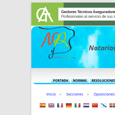
Notarios
PORTADA
NORMAS
RESOLUCIONE
MÁS USADAS (CUADRO)
INFORMES 
Inicio
»
Secciones
»
Oposiciones
INFORMES MENSUALES
VOCES P
MÁS DESTACADAS
VOCES M
TITULARES DESDE 2002
TITULARES