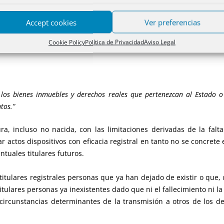
Accept cookies
Ver preferencias
ién podrán ser objeto de inscripción, conforme a su legislación es
Cookie Policy
Política de Privacidad
Aviso Legal
 los bienes inmuebles y derechos reales que pertenezcan al Estado o 
tos.”
a, incluso no nacida, con las limitaciones derivadas de la falta
 actos dispositivos con eficacia registral en tanto no se concrete 
tuales titulares futuros.
tulares registrales personas que ya han dejado de existir o que, c
lares personas ya inexistentes dado que ni el fallecimiento ni la
circunstancias determinantes de la transmisión a otros de los der