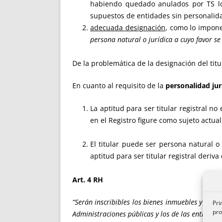
habiendo quedado anulados por TS los
supuestos de entidades sin personalidad
adecuada designación
, como lo impon
persona natural o jurídica a cuyo favor se 
De la problemática de la designación del titu
En cuanto al requisito de la
personalidad jur
La aptitud para ser titular registral no
en el Registro figure como sujeto actual
El titular puede ser persona natural o 
aptitud para ser titular registral deriva
Art. 4 RH
“Serán inscribibles los bienes inmuebles y los d
Pri
pro
Administraciones públicas y los de las entidades 