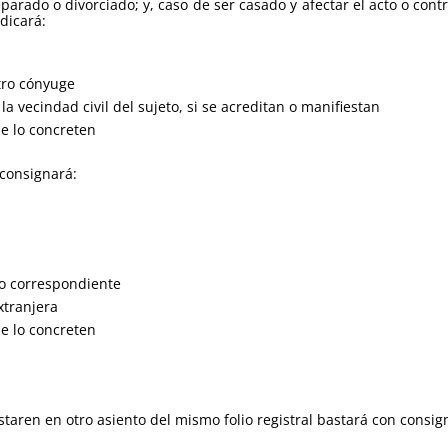
separado o divorciado; y, caso de ser casado y afectar el acto o con
dicará:
otro cónyuge
a vecindad civil del sujeto, si se acreditan o manifiestan
ue lo concreten
 consignará:
tro correspondiente
xtranjera
ue lo concreten
taren en otro asiento del mismo folio registral bastará con consig