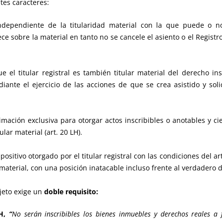
tes caracteres:
independiente de la titularidad material con la que puede o n
ce sobre la material en tanto no se cancele el asiento o el Registro
 el titular registral es también titular material del derecho i
ante el ejercicio de las acciones de que se crea asistido y soli
itimación exclusiva para otorgar actos inscribibles o anotables y c
ular material (art. 20 LH).
spositivo otorgado por el titular registral con las condiciones del 
y material, con una posición inatacable incluso frente al verdadero 
ujeto exige un
doble requisito:
H,
“
No serán inscribibles los bienes inmuebles y derechos reales a f