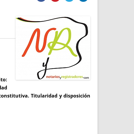
DE INICIO
PREMIO NYR
VORITOS
CONVENCIONES ANUALES
A IRPF
NUEVA ETAPA
AS
POLÍTICA DE PRIVACIDAD
IJUELAS
AVISO LEGAL
POTECA
REPORTAR INCIDENCIA
PERES
LOGOTIPO
CES
ENTREVISTAS
SONRISA
ENVÍA CORREO
to:
CANALES DE VÍDEO
dad
constitutiva. Titularidad y disposición