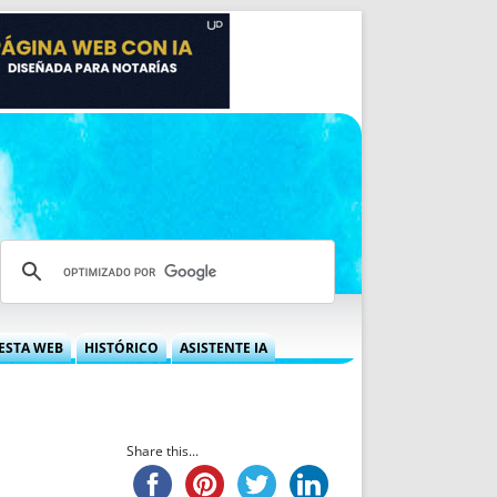
ESTA WEB
HISTÓRICO
ASISTENTE IA
A DGRN
QUÉ OFRECEMOS
 NIF
IDEARIO WEB
 LABORAL
QUIÉNES SOMOS
Share this...
ÁBILES
HISTORIA