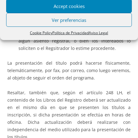
Accept cookies
Los documentos judiciales y administrativos que
ordenen la expedición de certificaciones.
Ver preferencias
Y las solicitudes de los particulares con la misma
Cookie Policy
Política de Privacidad
Aviso Legal
finalidad, cuando la certificación expedida provoque
algún asiento registral, o bien los intereados lo
soliciten o el Regsitrador lo estime procedente.
La presentación del título podrá hacerse físicamente,
telemáticamente, por fax, por correo, como luego veremos,
al objeto de seguir el orden del programa.
Resaltar, también que, según el artículo 248 LH, el
contenido de los Libros del Registro deberá ser actualizado
en el mismo día en que se presenten los títulos a
inscripción, si dicha presentación se efectúa en horas de
oficina. Dicha actualización deberá realizarse con
independencia del medio utilizado para la presentación de
los títulos.