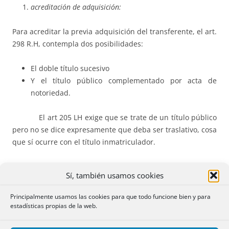
acreditación de adquisición:
Para acreditar la previa adquisición del transferente, el art.
298 R.H, contempla dos posibilidades:
El doble título sucesivo
Y el título público complementado por acta de
notoriedad.
El art 205 LH exige que se trate de un título público
pero no se dice expresamente que deba ser traslativo, cosa
que sí ocurre con el título inmatriculador.
En base a ello se ha admitido el acta de notoriedad
Sí, también usamos cookies
complementaria al título traslativo inmatriculador.
Principalmente usamos las cookies para que todo funcione bien y para
La diferencia con la regulación del artículo 298 RH es que
estadísticas propias de la web.
antes debía acreditarse que el transmitente es tenido por
dueño y ahora deberá dar notoriedad de que el