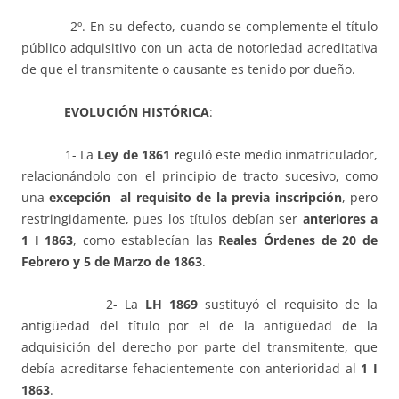
2º. En su defecto, cuando se complemente el título
público adquisitivo con un acta de notoriedad acreditativa
de que el transmitente o causante es tenido por dueño.
EVOLUCIÓN HISTÓRICA
:
1- La
Ley de 1861 r
eguló este medio inmatriculador,
relacionándolo con el principio de tracto sucesivo, como
una
excepci
ón
al requisito de la previa inscripci
ón
, pero
restringidamente, pues los títulos debían ser
anteriores a
1 I 1863
, como establecían las
Reales
Ó
rdenes de 20 de
Febrero y 5 de Marzo de 1863
.
2- La
LH 1869
sustituyó el requisito de la
antigüedad del título por el de la antigüedad de la
adquisición del derecho por parte del transmitente, que
debía acreditarse fehacientemente con anterioridad al
1 I
1863
.