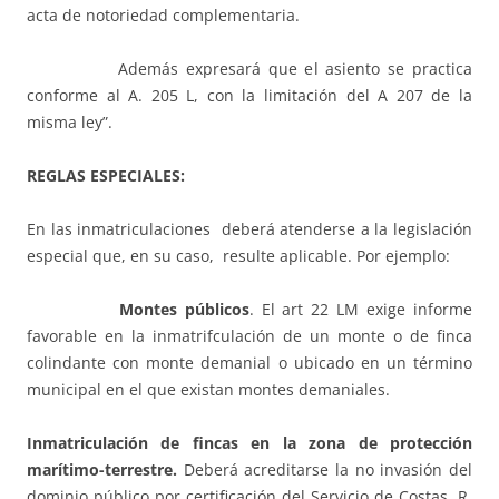
acta de notoriedad complementaria.
Además expresará que el asiento se practica
conforme al A. 205 L, con la limitación del A 207 de la
misma ley”.
REGLAS ESPECIALES:
En las inmatriculaciones deberá atenderse a la legislación
especial que, en su caso, resulte aplicable. Por ejemplo:
Montes p
ú
blicos
. El art 22 LM exige informe
favorable en la inmatrifculación de un monte o de finca
colindante con monte demanial o ubicado en un término
municipal en el que existan montes demaniales.
Inmatriculaci
ó
n de fincas en la zona de protecci
ón
marítimo-terrestre.
Deberá acreditarse la no invasión del
dominio público por certificación del Servicio de Costas. R.