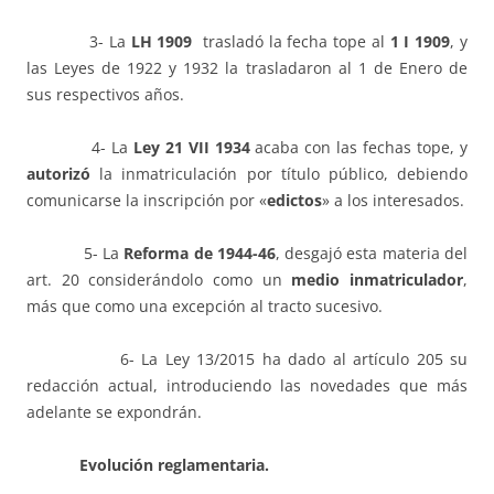
3- La
LH 1909
trasladó la fecha tope al
1 I 1909
, y
las Leyes de 1922 y 1932 la trasladaron al 1 de Enero de
sus respectivos años.
4- La
Ley 21 VII 1934
acaba con las fechas tope, y
autoriz
ó
la inmatriculación por título público, debiendo
comunicarse la inscripción por «
edictos
» a los interesados.
5- La
Reforma de 1944-46
, desgajó esta materia del
art. 20 considerándolo como un
medio inmatriculador
,
más que como una excepción al tracto sucesivo.
6- La Ley 13/2015 ha dado al artículo 205 su
redacción actual, introduciendo las novedades que más
adelante se expondrán.
Evoluci
ó
n reglamentaria.