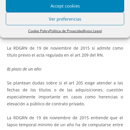
Accept cookies
transmitente adquirió hace más de un año.
Ver preferencias
Esta postura ha sido criticada por una parte de la doctrina
que considera, en base a la nueva regulación, que no debe
Cookie Policy
Política de Privacidad
Aviso Legal
admitirse el acta complementaria al título público.
La RDGRN de 19 de noviembre de 2015 sí admite como
título previo el acta regulada en el art 209 del RN.
B)
plazo de un año:
Se plantean dudas sobre si el art 205 exige atender a las
fechas de los títulos o de las adquisiciones, cuestión
especialmente importante en casos como herencias o
elevación a público de contrato privado.
La RDGRN de 19 de noviembre de 2015 entiende que el
lapso temporal mínimo de un año ha de computarse entre