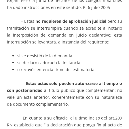
exijan. Pero la junta de decanos de los colegios notariales
ha dado instrucciones en este sentido. R. 6 julio 2005
– Estas
no requieren de aprobaci
ón judicial
pero su
tramitación se interrumpirá cuando se acredite al notario
la interposición de demanda en juicio declarativo; esta
interrupción se levantará, a instancia del requirente:
si se desistió de la demanda
se declaró caducada la instancia
o recayó sentencia firme desestimatoria
–
Estas actas s
ó
lo pueden autorizarse al tiempo o
con posterioridad
al título público que complementan: no
vale un acta anterior, coherentemente con su naturaleza
de documento complementario.
En cuanto a su eficacia, el ultimo inciso del art.209
RN establecía que “la declaración que ponga fin al acta de