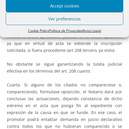
Accept cookies
Casos en que se exige
Ver preferencias
Tradicionalmente se exigía la aprobación judicial una vez
finalizada la tramitación de las actas. Actualmente no es
Cookie Policy
Política de Privacidad
Aviso Legal
necesaria dicha aprobación judicial si no existe oposición
ya que en virtud de acta se extiende la inscripción
solicitada, si fuera procedente (art 208 tercero, ya visto).
No obstante se sigue garantizando la tutela judicial
efectiva en los términos del art. 208 cuarto:
Cuarta. Si alguno de los citados no compareciese o,
compareciendo, formulase oposición, el Notario dará por
conclusas las actuaciones, dejando constancia de dicho
extremo en el acta que ponga fin al expediente con
expresión de la causa en que se funde. En ese caso, el
promotor podrá entablar demanda en juicio declarativo
contra todos los que no hubieran comparecido o se