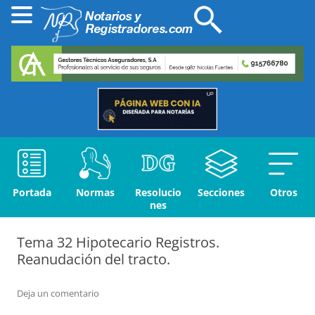
Portada
Normas
Resolucio
Secciones
Otros
nes
Tema 32 Hipotecario Registros.
Reanudación del tracto.
Deja un comentario