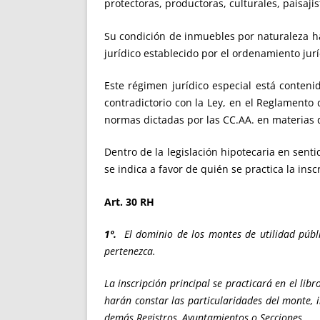
protectoras, productoras, culturales, paisajís
Su condición de inmuebles por naturaleza ha
jurídico establecido por el ordenamiento jurí
Este régimen jurídico especial está conteni
contradictorio con la Ley, en el Reglament
normas dictadas por las CC.AA. en materias
Dentro de la legislación hipotecaria en senti
se indica a favor de quién se practica la insc
Art. 30 RH
1º.
El dominio de los montes de utilidad públic
pertenezca.
La inscripción principal
se practicará en el libr
harán constar las particularidades del monte, i
demás Registros, Ayuntamientos o Secciones.