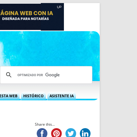
ESTA WEB
HISTÓRICO
ASISTENTE IA
A DGRN
QUÉ OFRECEMOS
 NIF
IDEARIO WEB
 LABORAL
QUIÉNES SOMOS
Share this...
ÁBILES
HISTORIA