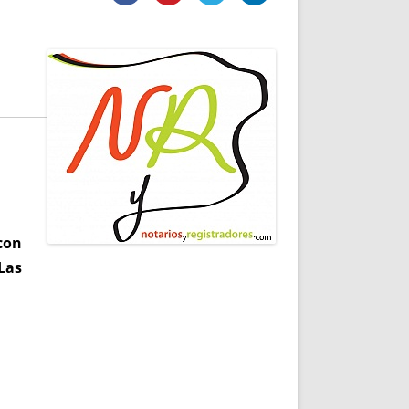
DE INICIO
PREMIO NYR
VORITOS
CONVENCIONES ANUALES
A IRPF
NUEVA ETAPA
AS
POLÍTICA DE PRIVACIDAD
IJUELAS
AVISO LEGAL
POTECA
REPORTAR INCIDENCIA
PERES
LOGOTIPO
CES
ENTREVISTAS
SONRISA
ENVÍA CORREO
con
CANALES DE VÍDEO
Las