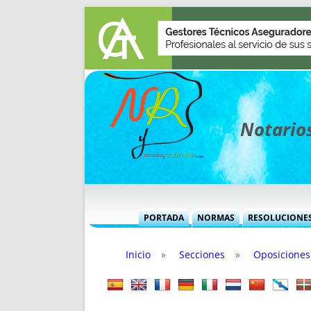
Notarios
PORTADA
NORMAS
RESOLUCIONE
MÁS USADAS (CUADRO)
INFORMES 
Inicio
»
Secciones
»
Oposiciones
INFORMES MENSUALES
VOCES P
MÁS DESTACADAS
VOCES M
TITULARES DESDE 2002
TITULARES