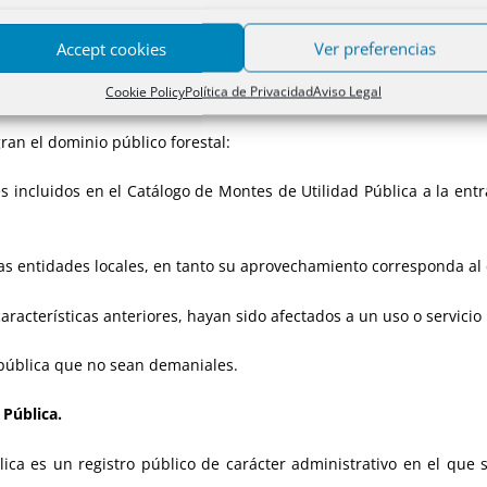
s aplicará lo dispuesto para los montes privados. (Se modifica e
Accept cookies
Ver preferencias
montes patrimoniales.
Cookie Policy
Política de Privacidad
Aviso Legal
an el dominio público forestal:
es incluidos en el Catálogo de Montes de Utilidad Pública a la entr
as entidades locales, en tanto su aprovechamiento corresponda al
características anteriores, hayan sido afectados a un uso o servicio
pública que no sean demaniales.
 Pública.
lica es un registro público de carácter administrativo en el que