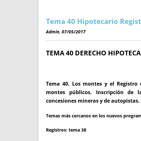
ENRIQUECIDAS
TITULARES 
NO DESESPERES
CAT
A MANO
SUCESIONES 
Tema 40 Hipotecario Regist
FUTURAS NORMAS
GEORREFE
Admin, 07/05/2017
ALQUILE
TRI
TEMA 40
DERECHO HIPOTECARI
LH Y C
¿SABIA
FRANCI
BÚSQUED
Tema 40. Los montes y el Registro d
montes públicos. Inscripción de l
concesiones mineras y de autopistas. 
Temas más cercanos en los nuevos progra
Registros:
tema 38