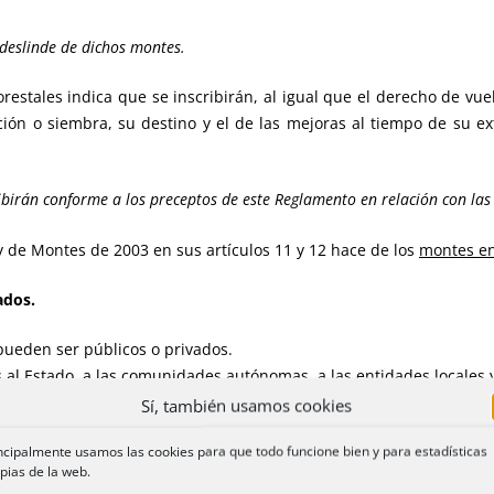
 deslinde de dichos montes.
restales indica que se inscribirán, al igual que el derecho de vuel
ción o siembra, su destino y el de las mejoras al tiempo de su ex
scribirán conforme a los preceptos de este Reglamento en relación con las
ey de Montes de 2003 en sus artículos 11 y 12 hace de los
montes e
ados.
pueden ser públicos o privados.
 al Estado, a las comunidades autónomas, a las entidades locales 
 a personas físicas o jurídicas de derecho privado, ya sea indivi
Sí, también usamos cookies
son montes privados que tienen naturaleza especial derivada d
ncipalmente usamos las cookies para que todo funcione bien y para estadísticas
 de los vecinos que en cada momento integren el grupo comunitario 
pias de la web.
mprescriptibilidad e inembargabilidad. Sin perjuicio de lo previs