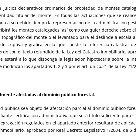
 juicios declarativos ordinarios de propiedad de montes cata
ntidad titular del monte. En todas las actuaciones que se realic
ada a su debido tiempo la representación de la administración ges
cribirá los montes catalogados, así como cualquier derecho sobre el
 topográfico del monte o el levantado para el deslinde a escala 
l descriptiva y gráfica en la que conste la referencia catastral
rdo con el texto refundido de la Ley del Catastro Inmobiliario, apr
 estará a lo que disponga la legislación hipotecaria sobre la ins
 modifican los apartados 1, 2 y 3 por el art. único.21 de la Ley 21/2
almente afectadas al dominio público forestal.
ad pública sea objeto de afectación parcial al dominio público fore
ante certificación administrativa que será título suficiente para s
egregación regulados en el apartado anterior resultará de aplicació
Inmobiliario, aprobado por Real Decreto Legislativo 1/2004, de 5 