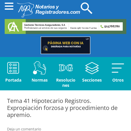
Portada
Normas
Resolucio
Secciones
Otros
nes
Tema 41 Hipotecario Registros.
Expropiación forzosa y procedimiento de
apremio.
Deja un comentario