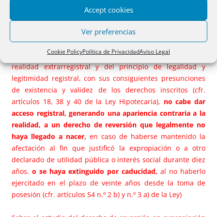
Ahora bien,
,matiza que por la aplicación retroactiva de la
Accept cookies
nueva redacción del reiterado artículo 54 de la Ley,
Ver preferencias
resultan aplicables
en este supuesto
las limitaciones
temporales del derecho de reversión
, de forma que por
Cookie Policy
Política de Privacidad
Aviso Legal
razón del principio de concordancia del Registro y la
realidad extrarregistral y del principio de legalidad y
legitimidad registral, con sus consiguientes presunciones
de existencia y validez de los derechos inscritos (cfr.
artículos 18, 38 y 40 de la Ley Hipotecaria),
no cabe dar
acceso registral, generando una apariencia contraria a la
realidad, a un derecho de reversión que legalmente no
haya llegado a nacer,
en caso de haberse mantenido la
afectación al fin que justificó la expropiación o a otro
declarado de utilidad pública o interés social durante diez
años,
o se haya extinguido por caducidad,
al no haberlo
ejercitado en el plazo de veinte años desde la toma de
posesión (cfr. artículos 54 n.º 2 b) y n.º 3 a) de la Ley)