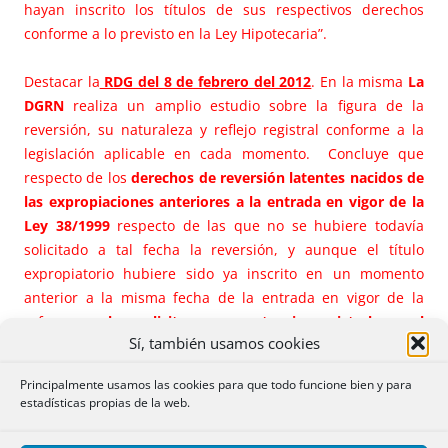
hayan inscrito los títulos de sus respectivos derechos
conforme a lo previsto en la Ley Hipotecaria”.
Destacar la
RDG del 8 de febrero del 2012
. En la misma
La
DGRN
realiza un amplio estudio sobre la figura de la
reversión, su naturaleza y reflejo registral conforme a la
legislación aplicable en cada momento. Concluye que
respecto de los
derechos de reversión latentes nacidos de
las expropiaciones anteriores a la entrada en vigor de la
Ley 38/1999
respecto de las que no se hubiere todavía
solicitado a tal fecha la reversión, y aunque el título
expropiatorio hubiere sido ya inscrito en un momento
anterior a la misma fecha de la entrada en vigor de la
reforma,
cabe solicitar su constancia registral en el
Sí, también usamos cookies
Registro de la Propiedad
(que podrá en tal caso
practicarse, y a falta de previsión legal expresa al respecto,
Principalmente usamos las cookies para que todo funcione bien y para
mediante una nota al margen de la inscripción de la
estadísticas propias de la web.
expropiación)