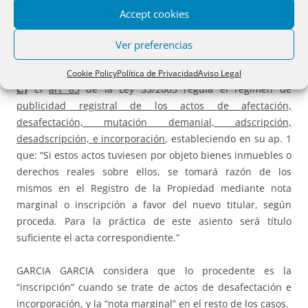
representación alternativa, en los términos previstos
Accept cookies
en el artículo 10.
Ver preferencias
Cookie Policy
Política de Privacidad
Aviso Legal
c.)
El
art 83
de la Ley 33/2003 regula el régimen de
publicidad registral de los actos de afectación,
desafectación, mutación demanial, adscripción,
desadscripción, e incorporación
, estableciendo en su ap. 1
que: “Si estos actos tuviesen por objeto bienes inmuebles o
derechos reales sobre ellos, se tomará razón de los
mismos en el Registro de la Propiedad mediante nota
marginal o inscripción a favor del nuevo titular, según
proceda. Para la práctica de este asiento será título
suficiente el acta correspondiente.”
GARCIA GARCIA considera que lo procedente es la
“inscripción” cuando se trate de actos de desafectación e
incorporación, y la “nota marginal” en el resto de los casos.