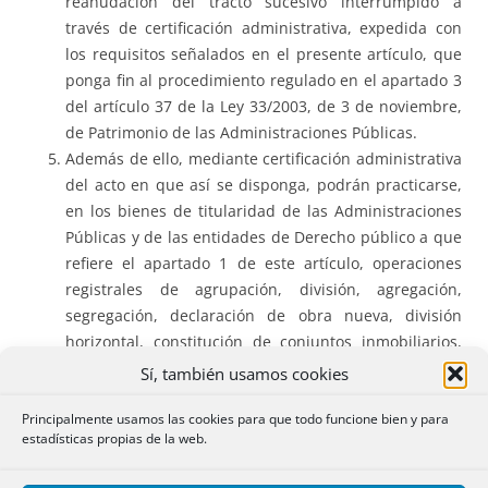
reanudación del tracto sucesivo interrumpido a
través de certificación administrativa, expedida con
los requisitos señalados en el presente artículo, que
ponga fin al procedimiento regulado en el apartado 3
del artículo 37 de la Ley 33/2003, de 3 de noviembre,
de Patrimonio de las Administraciones Públicas.
Además de ello, mediante certificación administrativa
del acto en que así se disponga, podrán practicarse,
en los bienes de titularidad de las Administraciones
Públicas y de las entidades de Derecho público a que
refiere el apartado 1 de este artículo, operaciones
registrales de agrupación, división, agregación,
segregación, declaración de obra nueva, división
horizontal, constitución de conjuntos inmobiliarios,
rectificación descriptiva o cancelación, siempre que
Sí, también usamos cookies
tales actos no afecten a terceros que no hubieran
Principalmente usamos las cookies para que todo funcione bien y para
sido citados en el expediente, se cumplan los
estadísticas propias de la web.
requisitos establecidos por la legislación sectorial y se
aporte la representación gráfica catastral de la finca o