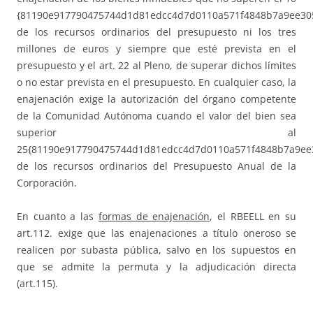
{81190e917790475744d1d81edcc4d7d0110a571f4848b7a9ee30
de los recursos ordinarios del presupuesto ni los tres
millones de euros y siempre que esté prevista en el
presupuesto y el art. 22 al Pleno, de superar dichos límites
o no estar prevista en el presupuesto. En cualquier caso, la
enajenación exige la autorización del órgano competente
de la Comunidad Autónoma cuando el valor del bien sea
superior al
25{81190e917790475744d1d81edcc4d7d0110a571f4848b7a9ee
de los recursos ordinarios del Presupuesto Anual de la
Corporación.
En cuanto a las
formas de enajenación
, el RBEELL en su
art.112. exige que las enajenaciones a título oneroso se
realicen por subasta pública, salvo en los supuestos en
que se admite la permuta y la adjudicación directa
(art.115).