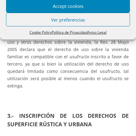
atribuyó también a los hijos que quedan a su cuidado,
Accept cookies
sería necesario también el consentimiento de éstos o la
Ver preferencias
resolución judicial.
Cookie Policy
Política de Privacidad
Aviso Legal
En relación con la compatibilidad entre este derecho de
uso y otros derechos sobre la vivienda, la Res. 28 Mayo
2005 declara que el derecho de uso sobre la vivienda
familiar es compatible con el usufructo inscrito a favor de
tercero, ya que si bien la utilización del derecho de uso
quedará limitada como consecuencia del usufructo, tal
utilización será posible al menos cuando el usufructo se
extinga.
3.- INSCRIPCIÓN DE LOS DERECHOS DE
SUPERFICIE RÚSTICA Y URBANA