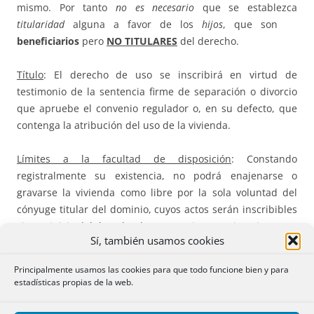
mismo. Por tanto
no es necesario
que se establezca
titularidad
alguna a favor de los
hijos
, que son
beneficiarios
pero
NO TITULARES
del derecho.
Título
: El derecho de uso se inscribirá en virtud de
testimonio de la sentencia firme de separación o divorcio
que apruebe el convenio regulador o, en su defecto, que
contenga la atribución del uso de la vivienda.
Límites a la facultad de disposición
: Constando
registralmente su existencia, no podrá enajenarse o
gravarse la vivienda como libre por la sola voluntad del
cónyuge titular del dominio, cuyos actos serán inscribibles
sin perjuicio del derecho de uso previamente inscrito.
Sí, también usamos cookies
Cancelación
: Son de aplicación las reglas generales del art.
Principalmente usamos las cookies para que todo funcione bien y para
82 LH, pudiendo producirse bien en virtud de sentencia
estadísticas propias de la web.
firme, bien en virtud de escritura en que preste su
consentimiento el cónyuge usuario, pero, si el derecho se