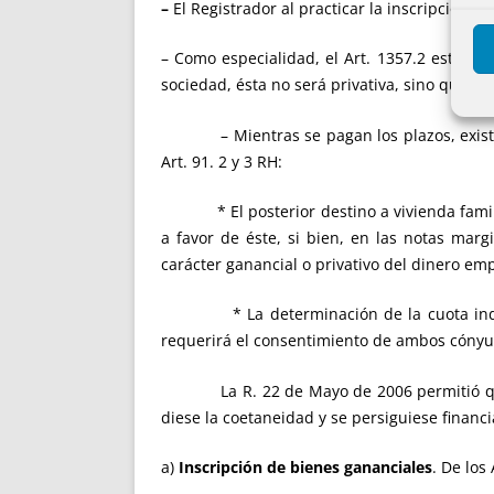
–
El Registrador al practicar la inscripción d
– Como especialidad, el Art. 1357.2 estable
sociedad, ésta no será privativa, sino que se 
– Mientras se pagan los plazos, existe una
Art. 91. 2 y 3 RH:
* El posterior destino a vivienda familiar
a favor de éste, si bien, en las notas marg
carácter ganancial o privativo del dinero em
* La determinación de la cuota indivisa d
requerirá el consentimiento de ambos cónyug
La R. 22 de Mayo de 2006 permitió que el 
diese la coetaneidad y se persiguiese financi
a)
Inscripción de bienes gananciales
. De los