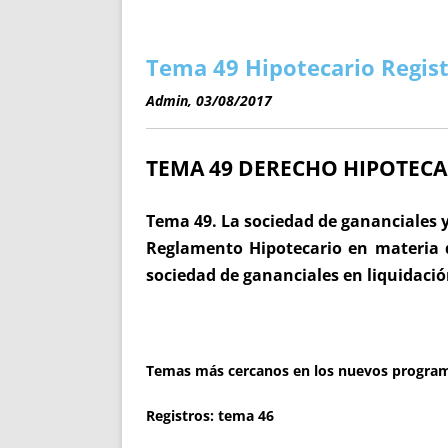
ENRIQUECIDAS
TITULARES 
NO DESESPERES
CAT
A MANO
SUCESIONES 
Tema 49 Hipotecario Regist
FUTURAS NORMAS
GEORREFE
Admin, 03/08/2017
ALQUILE
TRI
TEMA 49
DERECHO HIPOTECARI
LH Y C
¿SABIA
FRANCI
Tema 49. La sociedad de gananciales y 
BÚSQUED
Reglamento Hipotecario en materia d
sociedad de gananciales en liquidación
Temas más cercanos en los nuevos progra
Registros:
tema 46