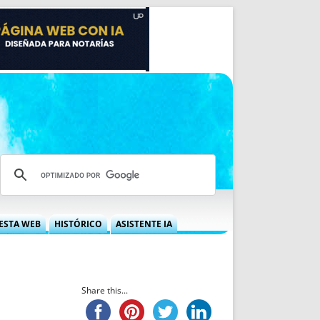
ESTA WEB
HISTÓRICO
ASISTENTE IA
A DGRN
QUÉ OFRECEMOS
 NIF
IDEARIO WEB
 LABORAL
QUIÉNES SOMOS
Share this...
ÁBILES
HISTORIA