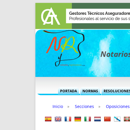
Notarios
PORTADA
NORMAS
RESOLUCIONE
MÁS USADAS (CUADRO)
INFORMES 
Inicio
»
Secciones
»
Oposiciones
INFORMES MENSUALES
VOCES P
MÁS DESTACADAS
VOCES M
TITULARES DESDE 2002
TITULARES