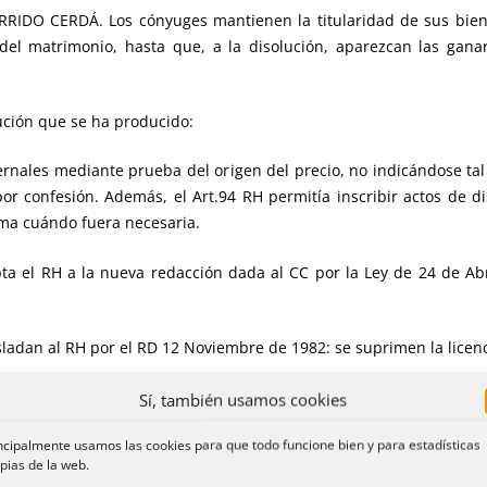
RIDO CERDÁ. Los cónyuges mantienen la titularidad de sus bien
del matrimonio, hasta que, a la disolución, aparezcan las gananc
ución que se ha producido:
fernales mediante prueba del origen del precio, no indicándose tal
or confesión. Además, el Art.94 RH permitía inscribir actos de dis
isma cuándo fuera necesaria.
a el RH a la nueva redacción dada al CC por la Ley de 24 de Abri
sladan al RH por el RD 12 Noviembre de 1982: se suprimen la licenci
Sí, también usamos cookies
ncipalmente usamos las cookies para que todo funcione bien y para estadísticas
nanciales y privativos.
pias de la web.