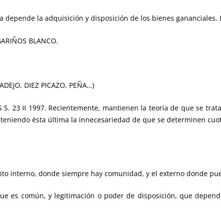
 depende la adquisición y disposición de los bienes gananciales. L
ARIÑOS BLANCO.
LADEJO, DIEZ PICAZO, PEÑA…)
 TS S. 23 II 1997. Recientemente, mantienen la teoría de que se t
teniendo ésta última la innecesariedad de que se determinen cuot
terno, donde siempre hay comunidad, y el externo donde puede
 común, y legitimación o poder de disposición, que depende d