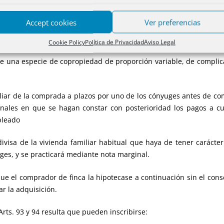
ebe determinar el carácter ganancial o privativo de los bienes con 
Accept cookies
Ver preferencias
ce que, si la vivienda habitual hubiese sido comprada a plazos 
aplicará el Art. 1354 CC.
Cookie Policy
Política de Privacidad
Aviso Legal
 especie de copropiedad de proporción variable, de complicado re
 de la comprada a plazos por uno de los cónyuges antes de comen
inales en que se hagan constar con posterioridad los pagos a cu
pleado
e la vivienda familiar habitual que haya de tener carácter ga
es, y se practicará mediante nota marginal.
comprador de finca la hipotecase a continuación sin el conse
ar la adquisición.
 Arts. 93 y 94 resulta que pueden inscribirse: