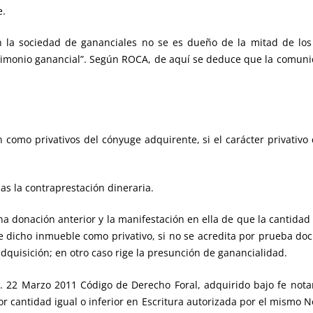
e.
ciedad de gananciales no se es dueño de la mitad de los 
trimonio ganancial”. Según ROCA, de aquí se deduce que la comuni
 como privativos del cónyuge adquirente, si el carácter privativo 
as la contraprestación dineraria.
 una donación anterior y la manifestación en ella de que la cantid
de dicho inmueble como privativo, si no se acredita por prueba d
adquisición; en otro caso rige la presunción de ganancialidad.
. 22 Marzo 2011 Código de Derecho Foral, adquirido bajo fe notari
or cantidad igual o inferior en Escritura autorizada por el mismo N