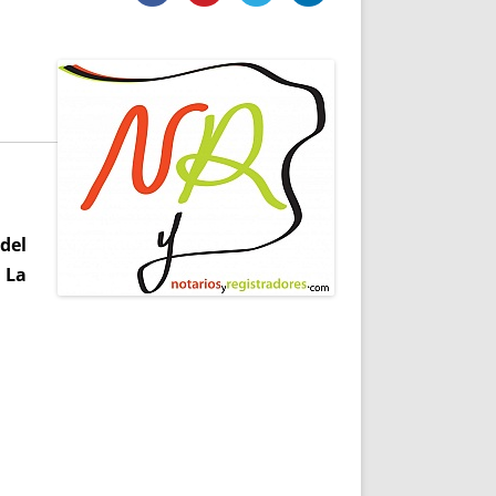
DE INICIO
PREMIO NYR
VORITOS
CONVENCIONES ANUALES
A IRPF
NUEVA ETAPA
AS
POLÍTICA DE PRIVACIDAD
IJUELAS
AVISO LEGAL
POTECA
REPORTAR INCIDENCIA
PERES
LOGOTIPO
CES
ENTREVISTAS
SONRISA
 del
ENVÍA CORREO
 La
CANALES DE VÍDEO