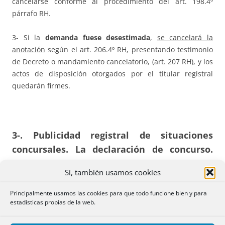
cancelarse conforme al procedimiento del art. 198.4º
párrafo RH.
3- Si la
demanda fuese desestimada
,
se cancelará la
anotación
según el art. 206.4º RH, presentando testimonio
de Decreto o mandamiento cancelatorio, (art. 207 RH), y los
actos de disposición otorgados por el titular registral
quedarán firmes.
3-. Publicidad registral de situaciones
concursales. La declaración de concurso.
Inscripción del convenio: Efectos según sus
Sí, también usamos cookies
clases. Aspectos registrales de la
liquidación definitiva
.
Principalmente usamos las cookies para que todo funcione bien y para
estadísticas propias de la web.
La normativa hipotecaria específicamente dirigida a