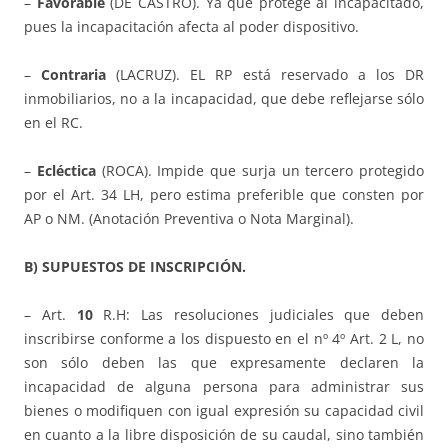
–
Fa
vorable
(DE CASTRO). Ya que protege al incapacitado,
pues la incapacitación afecta al poder dispositivo.
–
Contraria
(LACRUZ). EL RP está reservado a los DR
inmobiliarios, no a la incapacidad, que debe reflejarse sólo
en el RC.
–
Ecléctica
(ROCA). Impide que surja un tercero protegido
por el Art. 34 LH, pero estima preferible que consten por
AP o NM. (Anotación Preventiva o Nota Marginal).
B) SUPUESTOS DE INSCRIPCIÓN.
– Art.
10
R.H: Las resoluciones judiciales que deben
inscribirse conforme a los dispuesto en el nº 4º Art. 2 L, no
son sólo deben las que expresamente declaren la
incapacidad de alguna persona para administrar sus
bienes o modifiquen con igual expresión su capacidad civil
en cuanto a la libre disposición de su caudal, sino también