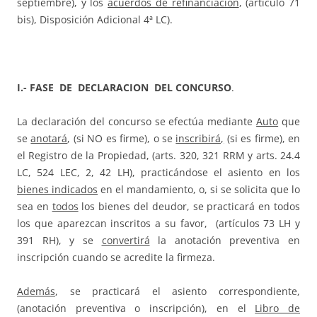
septiembre), y los
acuerdos de refinanciación
, (artículo 71
bis), Disposición Adicional 4ª LC).
I.- FASE DE DECLARACION DEL CONCURSO
.
La declaración del concurso se efectúa mediante
Auto
que
se
anotará
, (si NO es firme), o se
inscribirá,
(si es firme), en
el Registro de la Propiedad, (arts. 320, 321 RRM y arts. 24.4
LC, 524 LEC, 2, 42 LH), practicándose el asiento en los
bienes indicados
en el mandamiento, o, si se solicita que lo
sea en
todos
los bienes del deudor, se practicará en todos
los que aparezcan inscritos a su favor, (artículos 73 LH y
391 RH), y se
convertirá
la anotación preventiva en
inscripción cuando se acredite la firmeza.
Además
, se practicará el asiento correspondiente,
(anotación preventiva o inscripción), en el
Libro de