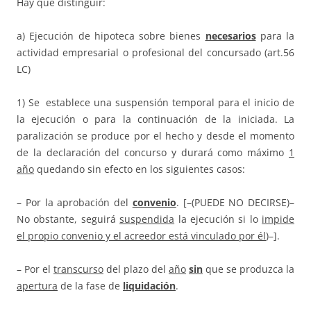
Hay que distinguir:
a) Ejecución de hipoteca sobre bienes
necesarios
para la
actividad empresarial o profesional del concursado (art.56
LC)
1) Se establece una suspensión temporal para el inicio de
la ejecución o para la continuación de la iniciada. La
paralización se produce por el hecho y desde el momento
de la declaración del concurso y durará como máximo
1
año
quedando sin efecto en los siguientes casos:
– Por la aprobación del
convenio
. [–(PUEDE NO DECIRSE)–
No obstante, seguirá
suspendida
la ejecución si lo
impide
el propio convenio y el acreedor está vinculado por él
)–].
– Por el
transcurso
del plazo del
año
sin
que se produzca la
apertura
de la fase de
liquidación
.