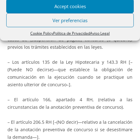
situaciones concursales es escasa:
Accept cookies
– El artículo 142.5 RH bajo la rúbrica de “incapacidad”
Ver preferencias
dispone: También procederá la anotación preventiva de
que trata el número quinto del artículo 42 de la Ley, en los
Cookie Policy
Política de Privacidad
Aviso Legal
casos de (suspensión de pagos,) concurso (o quiebra),
previos los trámites establecidos en las leyes.
– Los artículos 135 de la Ley Hipotecaria y 143.3 RH [–
(Puede NO decirse)—que establece la obligación de
comunicación en la ejecución cuando se practique un
asiento ulterior de concurso–].
– El artículo 166, apartado 4 RH, (relativa a las
circunstancias de la anotación preventiva de concurso).
– El artículo 206.5 RH [–(NO decir)—relativo a la cancelación
de la anotación preventiva de concurso si se desestimare
la demanda—].