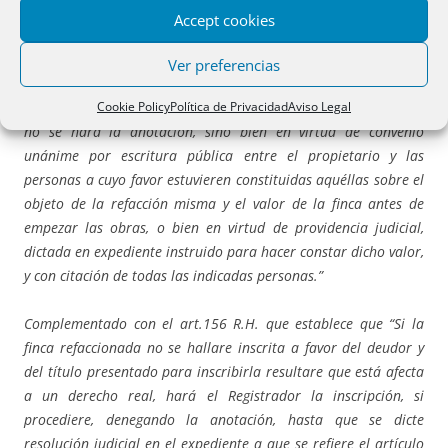
Accept cookies
Si la finca y las cargas están inscritas.
Ver preferencias
Según el Art. 61 LH,
“Si la finca que haya de ser objeto de la
Cookie Policy
Política de Privacidad
Aviso Legal
refacción estuviere sujeta a cargas o derechos reales inscritos,
no se hará la anotación, sino bien en virtud de convenio
unánime por escritura pública entre el propietario y las
personas a cuyo favor estuvieren constituidas aquéllas sobre el
objeto de la refacción misma y el valor de la finca antes de
empezar las obras, o bien en virtud de providencia judicial,
dictada en expediente instruido para hacer constar dicho valor,
y con citación de todas las indicadas personas.”
Complementado con el art.156 R.H. que establece que “Si la
finca refaccionada no se hallare inscrita a favor del deudor y
del título presentado para inscribirla resultare que está afecta
a un derecho real, hará el Registrador la inscripción, si
procediere, denegando la anotación, hasta que se dicte
resolución judicial en el expediente a que se refiere el artículo