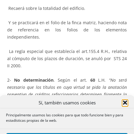
Recaerá sobre la totalidad del edificio.
Y se practicará en el folio de la finca matriz, haciendo nota
de referencia en los folios de los elementos
independientes.
La regla especial que establecía el art.155.4 R.H., relativa
al cómputo de los plazos de duración, se anuló por STS 24
II 2000.
2-
No determinación
. Según el art.
60
L.H.
“No será
necesario que los títulos en cuya virtud se pida la anotación
preventiva de créditos refaccionarios determinen fijamente la
cantidad de dinero o efectos en que consistan los mismos
Sí, también usamos cookies
créditos, y bastará que contengan los datos suficientes para
Principalmente usamos las cookies para que todo funcione bien y para
liquidarlos al terminar las obras contratadas.”
estadísticas propias de la web.
b)
Finca gravada con cargas o derechos reales.