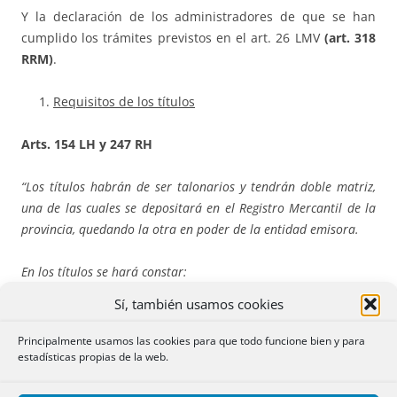
Y la declaración de los administradores de que se han
cumplido los trámites previstos en el art. 26 LMV
(art. 318
RRM)
.
Requisitos de los títulos
Arts. 154 LH y 247 RH
“Los títulos habrán de ser talonarios
y tendrán doble matriz,
una de las cuales se depositará en el Registro Mercantil de la
provincia, quedando la otra en poder de la entidad emisora.
En los títulos se hará constar:
Sí, también usamos cookies
La fecha y Notario autorizante de la escritura
Identificación
y fecha de su inscripción en los Registros
Principalmente usamos las cookies para que todo funcione bien y para
de la Propiedad y en el Mercantil, cuando sea procedente.
estadísticas propias de la web.