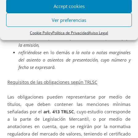
Pero,
cuando los títulos se refieran a más de una finca, no será
Accept cookies
necesario reflejar en ellos las circunstancias del art. 154 in fine
L.H., sino sólo:
Ver preferencias
Los Registros de la Propiedad en que se practicaron las
Cookie Policy
Política de Privacidad
Aviso Legal
inscripciones hipotecarias y el Mercantil en que se reflejó
la emisión,
refiriéndose
en lo demás
a la nota o notas marginales
del asiento o asientos de presentación, cuyo número y
fecha se expresará.
Requisitos de las obligaciones según TRLSC
Las obligaciones pueden representarse por medio de
títulos, que deben contener las menciones mínimas
señaladas por el
art. 413 TRLSC
, cuyo estudio corresponde
a la parte de Legislación Mercantil, o por medio de
anotaciones en cuenta, que se regirán por la normativa
reguladora del mercado de valores, teniendo el certificado