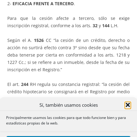
2-
EFICACIA FRENTE A TERCERO
.
Para que la cesión afecte a tercero, sólo se exige
inscripción registral, conforme a los arts.
32
y
144
L.H.
Según el A.
1526
CC “la cesión de un crédito, derecho o
acción no surtirá efecto contra 3º sino desde que su fecha
deba tenerse por cierta en conformidad a los arts. 1218 y
1227 Cc.; si se refiere a un inmueble, desde la fecha de su
inscripción en el Registro.”
El art.
244
RH regula su constancia registral: “la cesión del
crédito hipotecario se consignará en el Registro por medio
de una nueva inscripción a favor del cesionario, excepto en
Sí, también usamos cookies
los casos a que se refiere el art. 150 Ley.”
Principalmente usamos las cookies para que todo funcione bien y para
Aunque es una nueva inscripción la prioridad de la
estadísticas propias de la web.
hipoteca será la de la 1ª insc.