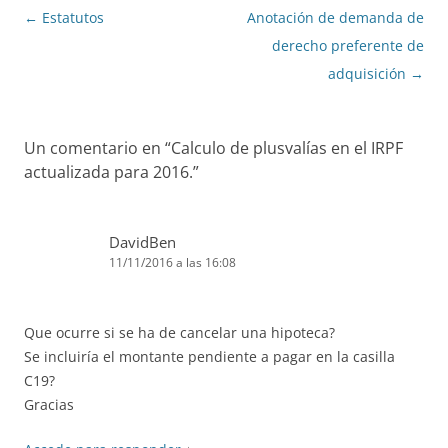
Navegación
←
Estatutos
Anotación de demanda de
de
derecho preferente de
entradas
adquisición
→
Un comentario en “
Calculo de plusvalías en el IRPF
actualizada para 2016.
”
DavidBen
11/11/2016 a las 16:08
Que ocurre si se ha de cancelar una hipoteca?
Se incluiría el montante pendiente a pagar en la casilla
C19?
Gracias