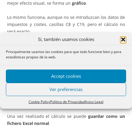
mejor efecto visual, se forma un
gráfico
.
Lo mismo funciona, aunque no se introduzcan los datos de
impuestos y costes, casillas C8 y C19, pero el cálculo no
será exacto.
Sí, también usamos cookies
Aunque la información resultante esté bien calculada, en
Principalmente usamos las cookies para que todo funcione bien y para
todo caso
conviene ofrecer
el resultado
como mera
estadísticas propias de la web.
orientación
, con la advertencia de realizar de nuevo el
cálculo cuando se realice la pertinente declaración del
IRPF.
Accept cookies
La hoja esta
actualizada para el presente ejercicio 2016.
Ver preferencias
Cada año hay que hacer los correspondientes ajustes
Cookie Policy
Política de Privacidad
Aviso Legal
según las novedades legislativas que se introduzcan.
Una vez realizado el cálculo se puede
guardar como un
fichero
Excel
normal
.