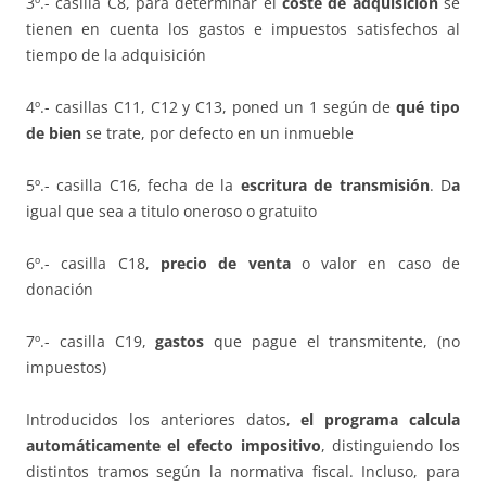
3º.- casilla C8, para determinar el
coste de adquisición
se
tienen en cuenta los gastos e impuestos satisfechos al
tiempo de la adquisición
4º.- casillas C11, C12 y C13, poned un 1 según de
qu
é
tipo
de bien
se trate, por defecto en un inmueble
5º.- casilla C16, fecha de la
escritura de transmisión
. D
a
igual que sea a titulo oneroso o gratuito
6º.- casilla C18,
precio de venta
o valor en caso de
donación
7º.- casilla C19,
gastos
que pague el transmitente, (no
impuestos)
Introducidos los anteriores datos,
el programa calcula
automáticamente el efecto impositivo
, distinguiendo los
distintos tramos según la normativa fiscal. Incluso, para