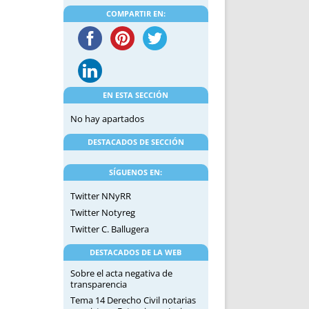
DE INICIO
PREMIO NYR
COMPARTIR EN:
VORITOS
CONVENCIONES ANUALES
A IRPF
NUEVA ETAPA
AS
POLÍTICA DE PRIVACIDAD
IJUELAS
AVISO LEGAL
POTECA
REPORTAR INCIDENCIA
EN ESTA SECCIÓN
PERES
LOGOTIPO
No hay apartados
CES
ENTREVISTAS
DESTACADOS DE SECCIÓN
SONRISA
ENVÍA CORREO
SÍGUENOS EN:
CANALES DE VÍDEO
Twitter NNyRR
Twitter Notyreg
Twitter C. Ballugera
DESTACADOS DE LA WEB
Sobre el acta negativa de
transparencia
Tema 14 Derecho Civil notarias