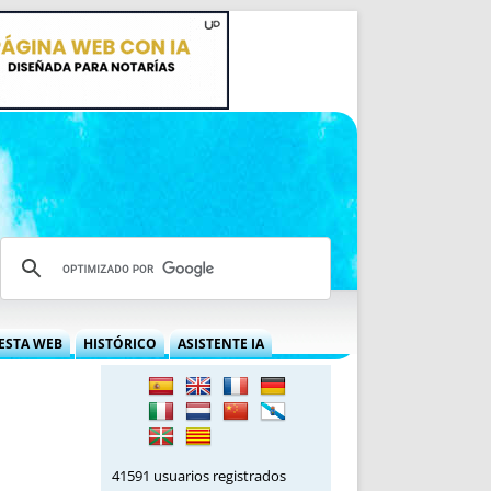
ESTA WEB
HISTÓRICO
ASISTENTE IA
A DGRN
QUÉ OFRECEMOS
 NIF
IDEARIO WEB
 LABORAL
QUIÉNES SOMOS
ÁBILES
HISTORIA
41591 usuarios registrados