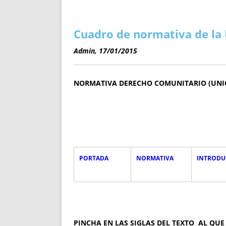
ENRIQUECIDAS
TITULARES 
NO DESESPERES
CAT
A MANO
SUCESIONES 
Cuadro de normativa de la
FUTURAS NORMAS
GEORREFE
Admin, 17/01/2015
ALQUILE
TRI
NORMATIVA DERECHO COMUNITARIO (UNI
LH Y C
¿SABIA
FRANCI
BÚSQUED
PORTADA
NORMATIVA
INTRODU
PINCHA EN LAS SIGLAS DEL TEXTO AL QUE