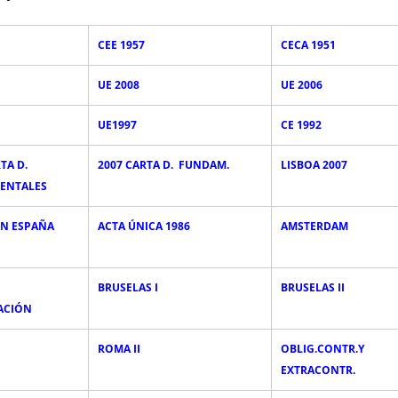
CEE 1957
CECA 1951
UE 2008
UE 2006
UE1997
CE 1992
RTA D.
2007 CARTA D. FUNDAM.
LISBOA 2007
ENTALES
N ESPAÑA
ACTA ÚNICA 1986
AMSTERDAM
BRUSELAS I
BRUSELAS II
ACIÓN
ROMA II
OBLIG.CONTR.Y
EXTRACONTR.