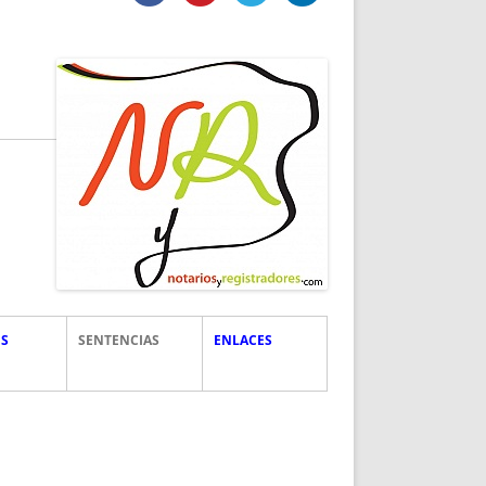
DE INICIO
PREMIO NYR
VORITOS
CONVENCIONES ANUALES
A IRPF
NUEVA ETAPA
AS
POLÍTICA DE PRIVACIDAD
IJUELAS
AVISO LEGAL
POTECA
REPORTAR INCIDENCIA
PERES
LOGOTIPO
CES
ENTREVISTAS
SONRISA
ENVÍA CORREO
CANALES DE VÍDEO
S
SENTENCIAS
ENLACES