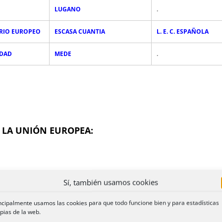
LUGANO
.
RIO EUROPEO
ESCASA CUANTIA
L. E. C. ESPAÑOLA
IDAD
MEDE
.
 LA UNIÓN EUROPEA:
Sí, también usamos cookies
No 44/2001 DEL CONSEJO, de 22 de diciembre de 2000, relativo a l
ncipalmente usamos las cookies para que todo funcione bien y para estadísticas
eria civil y mercantil
pias de la web.