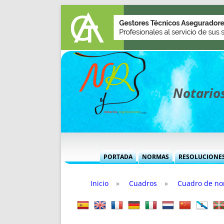
Notarios
PORTADA
NORMAS
RESOLUCIONE
MÁS USADAS (CUADRO)
INFORMES 
Inicio
»
Cuadros
»
Cuadro de nor
INFORMES MENSUALES
VOCES P
MÁS DESTACADAS
VOCES M
TITULARES DESDE 2002
TITULARES