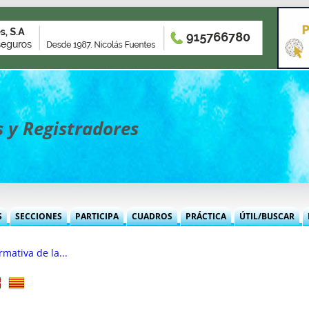
 y Registradores
Saltar
al
contenido
S
SECCIONES
PARTICIPA
CUADROS
PRÁCTICA
ÚTIL/BUSCAR
MENSUALES
OFICINA NOTARIAL
NOTICIAS
NORMAS BÁSICAS
JURISPRUDENCIA
ENVÍOS 
INFORMES MENSUALES O.N.
mativa de la...
ROPIEDAD
OFICINA REGISTRAL
REVISTA DERECHO CIVIL
TRATADOS INTERNAC.
REVISTA DERECHO CIVIL
LETRA
INFORMES MENSUALES O.R.
MODELOS O.N.
ERCANTIL
OFICINA MERCANTÍL
OFERTAS EMPLEO
EUROPEAS
FICHERO JUR. D. FAMILIA
CALENDARIO
INFORMES MENSUALES O.M.
OTROS TEMAS O.N.
SENTENCIAS O.R.
 PROPIEDAD
FISCAL
DEMANDAS EMPLEO
FORALES
MODELOS NOTARÍAS
DÍAS INH
INFORMES MENSUALES F.
ALGO + QUE DERECHO
ESTUDIOS O.M.
ESTUDIOS O.R.