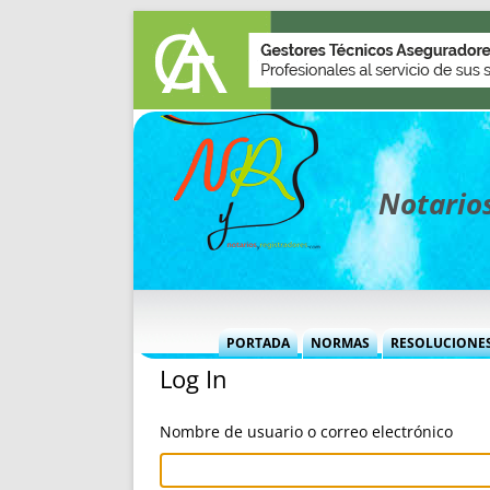
Notarios
PORTADA
NORMAS
RESOLUCIONE
Log In
MÁS USADAS (CUADRO)
INFORMES 
INFORMES MENSUALES
VOCES P
Nombre de usuario o correo electrónico
MÁS DESTACADAS
VOCES M
TITULARES DESDE 2002
TITULARES