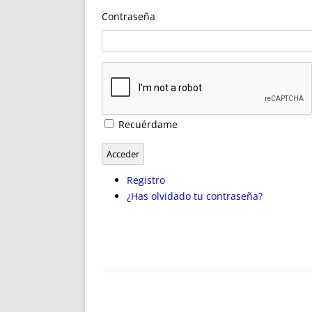
ENRIQUECIDAS
TITULARES 
Contraseña
NO DESESPERES
CAT
A MANO
SUCESIONES 
FUTURAS NORMAS
GEORREFE
ALQUILE
TRI
LH Y C
Recuérdame
¿SABIA
FRANCI
Acceder
BÚSQUED
Registro
¿Has olvidado tu contraseña?