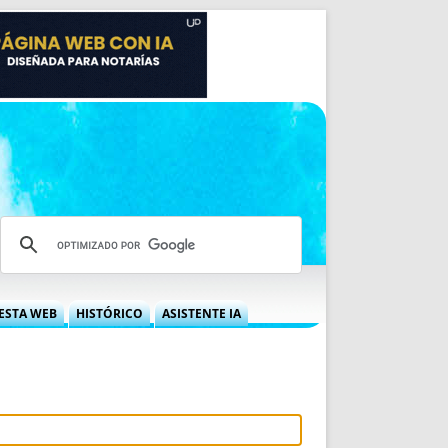
ESTA WEB
HISTÓRICO
ASISTENTE IA
A DGRN
QUÉ OFRECEMOS
 NIF
IDEARIO WEB
 LABORAL
QUIÉNES SOMOS
ÁBILES
HISTORIA