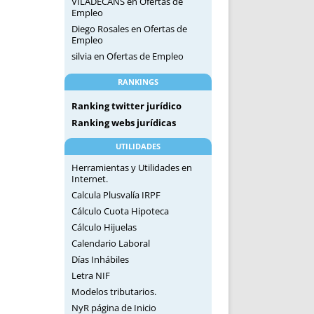
VILADECANS
en
Ofertas de
Empleo
Diego Rosales
en
Ofertas de
Empleo
silvia
en
Ofertas de Empleo
RANKINGS
Ranking twitter jurídico
Ranking webs jurídicas
UTILIDADES
Herramientas y Utilidades en
Internet.
Calcula Plusvalía IRPF
Cálculo Cuota Hipoteca
Cálculo Hijuelas
Calendario Laboral
Días Inhábiles
Letra NIF
Modelos tributarios.
NyR página de Inicio