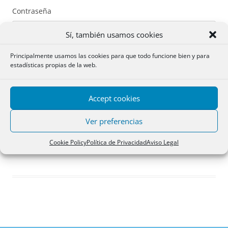
Contraseña
Sí, también usamos cookies
Principalmente usamos las cookies para que todo funcione bien y para
estadísticas propias de la web.
Recuérdame
Accept cookies
Acceder
Ver preferencias
Registro
Cookie Policy
Política de Privacidad
Aviso Legal
¿Has olvidado tu contraseña?