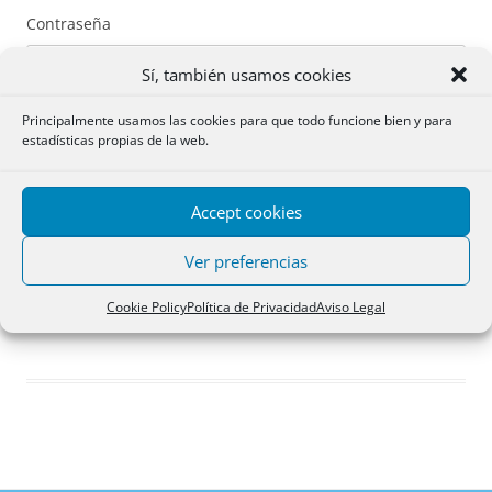
Contraseña
Sí, también usamos cookies
Principalmente usamos las cookies para que todo funcione bien y para
estadísticas propias de la web.
Recuérdame
Accept cookies
Acceder
Ver preferencias
Registro
Cookie Policy
Política de Privacidad
Aviso Legal
¿Has olvidado tu contraseña?