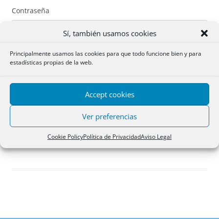
Contraseña
Sí, también usamos cookies
Principalmente usamos las cookies para que todo funcione bien y para
estadísticas propias de la web.
Recuérdame
Accept cookies
Acceder
Ver preferencias
Registro
Cookie Policy
Política de Privacidad
Aviso Legal
¿Has olvidado tu contraseña?