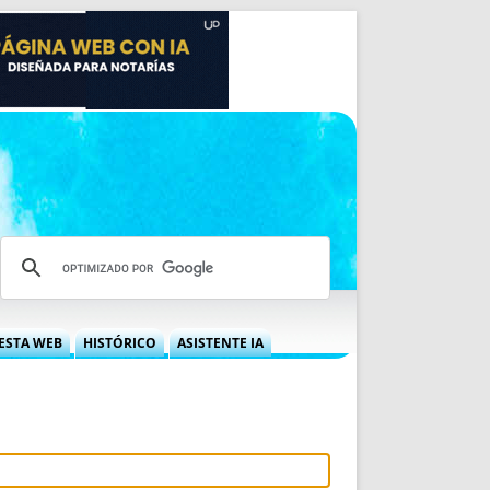
ESTA WEB
HISTÓRICO
ASISTENTE IA
A DGRN
QUÉ OFRECEMOS
 NIF
IDEARIO WEB
 LABORAL
QUIÉNES SOMOS
ÁBILES
HISTORIA