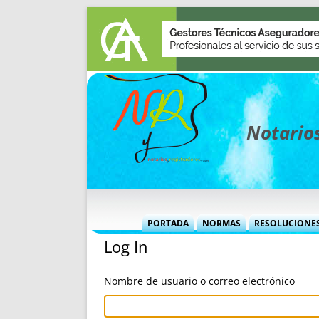
Notarios
PORTADA
NORMAS
RESOLUCIONE
Log In
MÁS USADAS (CUADRO)
INFORMES 
INFORMES MENSUALES
VOCES P
Nombre de usuario o correo electrónico
MÁS DESTACADAS
VOCES M
TITULARES DESDE 2002
TITULARES