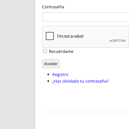
ENRIQUECIDAS
TITULARES 
Contraseña
NO DESESPERES
CAT
A MANO
SUCESIONES 
FUTURAS NORMAS
GEORREFE
ALQUILE
TRI
LH Y C
Recuérdame
¿SABIA
FRANCI
Acceder
BÚSQUED
Registro
¿Has olvidado tu contraseña?