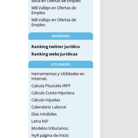
silvia
en
Ofertas de Empleo
MB Vallejo
en
Ofertas de
Empleo
MB Vallejo
en
Ofertas de
Empleo
RANKINGS
Ranking twitter jurídico
Ranking webs jurídicas
UTILIDADES
Herramientas y Utilidades en
Internet.
Calcula Plusvalía IRPF
Cálculo Cuota Hipoteca
Cálculo Hijuelas
Calendario Laboral
Días Inhábiles
Letra NIF
Modelos tributarios.
NyR página de Inicio