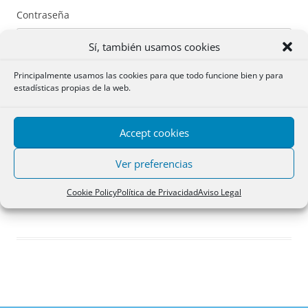
Contraseña
Sí, también usamos cookies
Principalmente usamos las cookies para que todo funcione bien y para
estadísticas propias de la web.
Recuérdame
Accept cookies
Acceder
Ver preferencias
Registro
Cookie Policy
Política de Privacidad
Aviso Legal
¿Has olvidado tu contraseña?