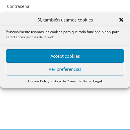
Contraseña
Sí, también usamos cookies
Principalmente usamos las cookies para que todo funcione bien y para
estadísticas propias de la web.
Recuérdame
Accept cookies
Acceder
Ver preferencias
Registro
Cookie Policy
Política de Privacidad
Aviso Legal
¿Has olvidado tu contraseña?