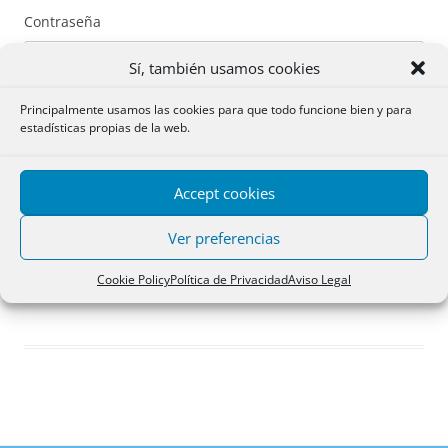
Contraseña
Sí, también usamos cookies
Principalmente usamos las cookies para que todo funcione bien y para
estadísticas propias de la web.
Recuérdame
Accept cookies
Acceder
Ver preferencias
Registro
Cookie Policy
Política de Privacidad
Aviso Legal
¿Has olvidado tu contraseña?