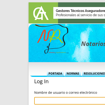
Notarios
PORTADA
NORMAS
RESOLUCIONE
Log In
MÁS USADAS (CUADRO)
INFORMES 
INFORMES MENSUALES
VOCES P
Nombre de usuario o correo electrónico
MÁS DESTACADAS
VOCES M
TITULARES DESDE 2002
TITULARES