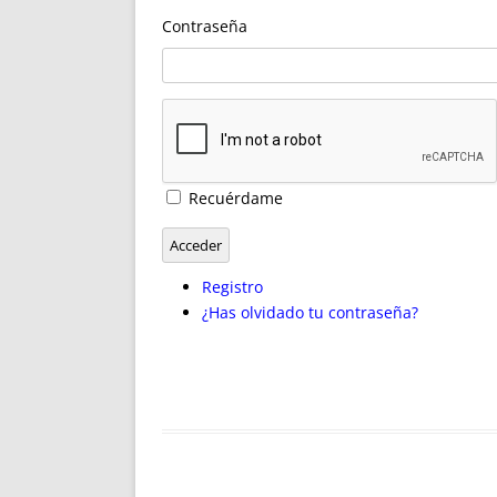
ENRIQUECIDAS
TITULARES 
Contraseña
NO DESESPERES
CAT
A MANO
SUCESIONES 
FUTURAS NORMAS
GEORREFE
ALQUILE
TRI
LH Y C
Recuérdame
¿SABIA
FRANCI
Acceder
BÚSQUED
Registro
¿Has olvidado tu contraseña?