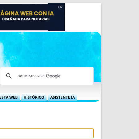
ESTA WEB
HISTÓRICO
ASISTENTE IA
A DGRN
QUÉ OFRECEMOS
 NIF
IDEARIO WEB
 LABORAL
QUIÉNES SOMOS
ÁBILES
HISTORIA