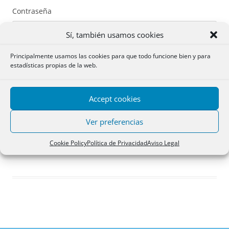
Contraseña
Sí, también usamos cookies
Principalmente usamos las cookies para que todo funcione bien y para
estadísticas propias de la web.
Recuérdame
Accept cookies
Acceder
Ver preferencias
Registro
Cookie Policy
Política de Privacidad
Aviso Legal
¿Has olvidado tu contraseña?