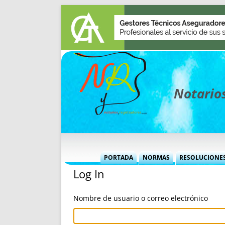
Notarios
PORTADA
NORMAS
RESOLUCIONE
Log In
MÁS USADAS (CUADRO)
INFORMES 
INFORMES MENSUALES
VOCES P
Nombre de usuario o correo electrónico
MÁS DESTACADAS
VOCES M
TITULARES DESDE 2002
TITULARES