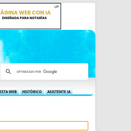
ESTA WEB
HISTÓRICO
ASISTENTE IA
A DGRN
QUÉ OFRECEMOS
 NIF
IDEARIO WEB
 LABORAL
QUIÉNES SOMOS
ÁBILES
HISTORIA