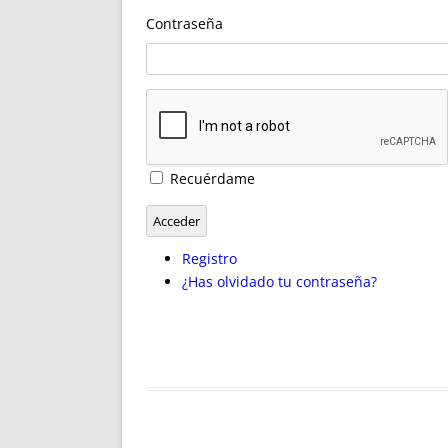
ENRIQUECIDAS
TITULARES 
Contraseña
NO DESESPERES
CAT
A MANO
SUCESIONES 
FUTURAS NORMAS
GEORREFE
ALQUILE
TRI
LH Y C
Recuérdame
¿SABIA
FRANCI
Acceder
BÚSQUED
Registro
¿Has olvidado tu contraseña?