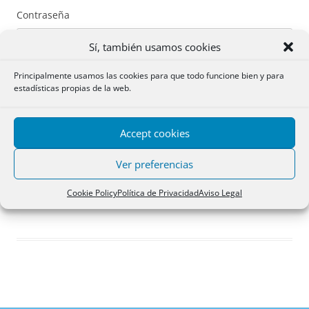
Contraseña
Sí, también usamos cookies
Principalmente usamos las cookies para que todo funcione bien y para
estadísticas propias de la web.
Recuérdame
Accept cookies
Acceder
Ver preferencias
Registro
Cookie Policy
Política de Privacidad
Aviso Legal
¿Has olvidado tu contraseña?